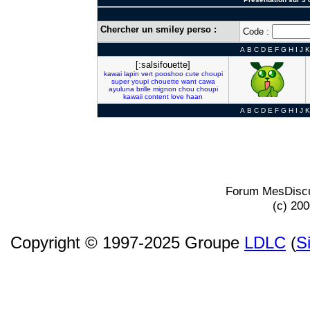
Chercher un smiley perso :
Code :
A
B
C
D
E
F
G
H
I
J
K
[:salsifouette]
kawai
lapin
vert
pooshoo
cute
choupi
super
youpi
chouette
want
cawa
ayuluna
brille
mignon
chou
choupi
kawaii
content
love
haan
A
B
C
D
E
F
G
H
I
J
K
Forum MesDiscu
(c) 20
Copyright © 1997-2025 Groupe
LDLC
(
S