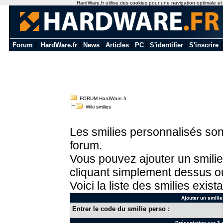
HardWare.fr utilise des cookies pour une navigation optimale et de
Forum
|
HardWare.fr
|
News
|
Articles
|
PC
|
S'identifier
|
S'inscrire
FORUM HardWare.fr
Wiki smilies
Les smilies personnalisés sont
forum.
Vous pouvez ajouter un smilie
cliquant simplement dessus ou
Voici la liste des smilies exista
Ajouter un smilie
Entrer le code du smilie perso :
Présentation sur 3