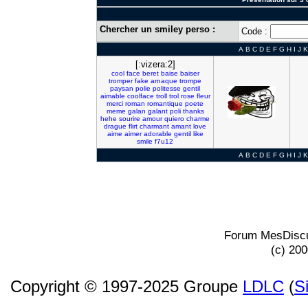
Chercher un smiley perso :
Code :
A
B
C
D
E
F
G
H
I
J
K
[:vizera:2]
cool
face
beret
baise
baiser
tromper
fake
arnaque
trompe
paysan
polie
politesse
gentil
aimable
coolface
troll
trol
rose
fleur
merci
roman
romantique
poete
meme
galan
galant
poli
thanks
hehe
sourire
amour
quiero
charme
drague
flirt
charmant
amant
love
aime
aimer
adorable
gentil
like
smile
f7u12
A
B
C
D
E
F
G
H
I
J
K
Forum MesDiscu
(c) 20
Copyright © 1997-2025 Groupe
LDLC
(
S