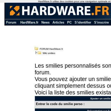
HardWare.fr utilise des cookies pour une navigation optimale et de
Forum
|
HardWare.fr
|
News
|
Articles
|
PC
|
S'identifier
|
S'inscrire
FORUM HardWare.fr
Wiki smilies
Les smilies personnalisés sont
forum.
Vous pouvez ajouter un smilie
cliquant simplement dessus ou
Voici la liste des smilies exista
Ajouter un smilie
Entrer le code du smilie perso :
Présentation sur 3