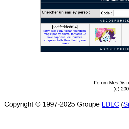
Chercher un smiley perso :
Code :
A
B
C
D
E
F
G
H
I
J
K
[:cdtfcdtfcdtf:4]
rarity
little
pony
4chan
friendship
magic
poney
animal
fantastique
love
sophistiquee
touchee
chapeau
belle
fleur
blanc
gene
genee
A
B
C
D
E
F
G
H
I
J
K
Forum MesDiscu
(c) 20
Copyright © 1997-2025 Groupe
LDLC
(
S