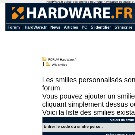
HardWare.fr utilise des cookies pour une navigation optimale et de
Forum
|
HardWare.fr
|
News
|
Articles
|
PC
|
S'identifier
|
S'inscrire
FORUM HardWare.fr
Wiki smilies
Les smilies personnalisés sont
forum.
Vous pouvez ajouter un smilie
cliquant simplement dessus ou
Voici la liste des smilies exista
Ajouter un smilie
Entrer le code du smilie perso :
Présentation sur 3