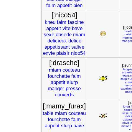
faim
appetit
bien
[:nico54]
kneu
faim
fascine
[:jcd
appetit
vite
bave
Joel
sexe
obsede
miam
cuisi
nourrit
delicieux
delice
manger
appetissant
salive
envie
plaisir
nico54
[:drasche]
[:sunn
miam
couteau
langu
appeti
fourchette
faim
want
n
slurp
hui
appetit
slurp
cuisi
mang
manger
presse
excellen
babi
couverts
[:
[:mamy_furax]
kneu
appeti
table
miam
couteau
sexe
o
delic
fourchette
faim
appeti
envie
p
appetit
slurp
bave
malade
v