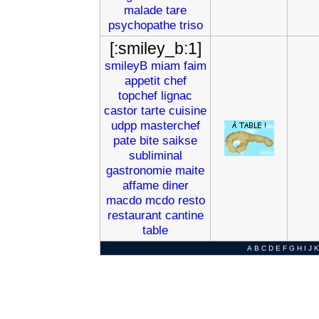
malade
tare
psychopathe
triso
[:smiley_b:1]
smileyB
miam
faim
appetit
chef
topchef
lignac
castor
tarte
cuisine
udpp
masterchef
pate
bite
saikse
subliminal
gastronomie
maite
affame
diner
macdo
mcdo
resto
restaurant
cantine
table
A
B
C
D
E
F
G
H
I
J
K