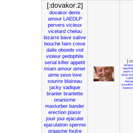
[:dovakor:2]
dovakor
denis
amour
LAEDLP
pervers
vicieux
vicelard
chelou
bizarre
bave
salive
bouche
faim
creve
dalle
obsede
viol
violeur
pedophile
[:c
serial
killer
appetit
langu
miam
amour
aimer
appeti
want
n
aime
sexe
love
slurp
hui
cuisi
sourire
blaireau
mang
excellen
jacky
sadique
babine
branler
branlette
onanisme
masturber
bander
erection
plaisir
jouir
joui
ejaculer
ejaculation
sperme
orgasme
foutre