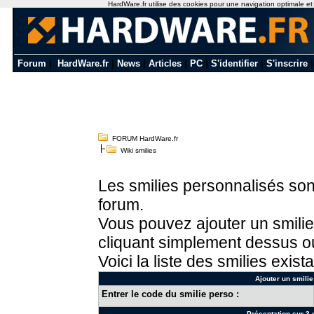
HardWare.fr utilise des cookies pour une navigation optimale et de
Forum
|
HardWare.fr
|
News
|
Articles
|
PC
|
S'identifier
|
S'inscrire
FORUM HardWare.fr
Wiki smilies
Les smilies personnalisés sont
forum.
Vous pouvez ajouter un smilie
cliquant simplement dessus ou
Voici la liste des smilies exista
Ajouter un smilie
Entrer le code du smilie perso :
Présentation sur 3