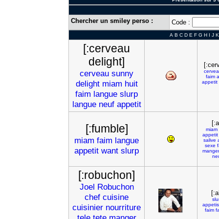
Chercher un smiley perso :
Code :
A
B
C
D
E
F
G
H
I
J
K
[:cerveau
delight]
[:cer
cerveau
sunny
cerve
faim
a
delight
miam
huit
appetit
faim
langue
slurp
langue
neuf
appetit
[:
[:fumble]
miam
appetit
miam
faim
langue
salive
sexe
appetit
want
slurp
mange
ne
[:robuchon]
Joel
Robuchon
[:a
chef
cuisine
slu
appeti
cuisinier
nourriture
faim
f
tele
tete
manger