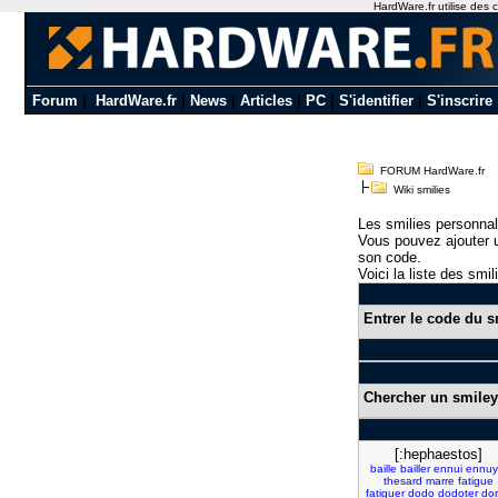
HardWare.fr utilise des c
Forum
|
HardWare.fr
|
News
|
Articles
|
PC
|
S'identifier
|
S'inscrire
FORUM HardWare.fr
Wiki smilies
Les smilies personnal
Vous pouvez ajouter u
son code.
Voici la liste des smil
Entrer le code du s
Chercher un smiley
[:hephaestos]
baille
bailler
ennui
ennuy
thesard
marre
fatigue
fatiguer
dodo
dodoter
dor