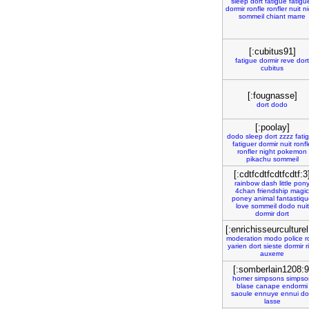
sleep
dort
fatigue
fatigu
dormir
ronfle
ronfler
nuit
n
sommeil
chiant
marre
[:cubitus91]
fatigue
dormir
reve
dort
cubitus
[:fougnasse]
dort
dodo
[:poolay]
dodo
sleep
dort
zzzz
fati
fatiguer
dormir
nuit
ronfl
ronfler
night
pokemon
pikachu
sommeil
[:cdtfcdtfcdtfcdtf:3
rainbow
dash
little
pon
4chan
friendship
magic
poney
animal
fantastiq
love
sommeil
dodo
nuit
dormir
dort
[:enrichisseurculturel
moderation
modo
police
r
yarien
dort
sieste
dormir
r
auxerre
[:somberlain1208:9
homer
simpsons
simpso
blase
canape
endormi
saoule
ennuye
ennui
do
lasse