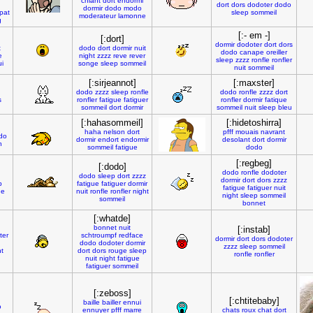
chiant
dort
endormi
dort
dors
dodoter
dodo
dormir
dodo
modo
epat
sleep
sommeil
moderateur
lamonne
g
[:- em -]
[:dort]
dormir
dodoter
dort
dors
t
dodo
dort
dormir
nuit
dodo
canape
oreiller
e
night
zzzz
reve
rever
sleep
zzzz
ronfle
ronfler
i
songe
sleep
sommeil
nuit
sommeil
[:sirjeannot]
[:maxster]
dodo
zzzz
sleep
ronfle
dodo
ronfle
zzzz
dort
s
ronfler
fatigue
fatiguer
ronfler
dormir
fatique
sommeil
dort
dormir
sommeil
nuit
sleep
bleu
[:hahasommeil]
[:hidetoshirra]
haha
nelson
dort
pfff
mouais
navrant
do
dormir
endort
endormir
desolant
dort
dormir
n
sommeil
fatigue
dodo
[:regbeg]
[:dodo]
dodo
ronfle
dodoter
dodo
sleep
dort
zzzz
dormir
dort
dors
zzzz
p
fatigue
fatiguer
dormir
fatigue
fatiguer
nuit
ue
nuit
ronfle
ronfler
night
night
sleep
sommeil
sommeil
bonnet
[:whatde]
bonnet
nuit
[:instab]
ter
schtroumpf
redface
dormir
dort
dors
dodoter
dodo
dodoter
dormir
zzzz
sleep
sommeil
t
dort
dors
rouge
sleep
ronfle
ronfler
nuit
night
fatigue
fatiguer
sommeil
[:zeboss]
[:chtitebaby]
baille
bailler
ennui
o
ennuyer
pfff
marre
chats
roux
chat
dort