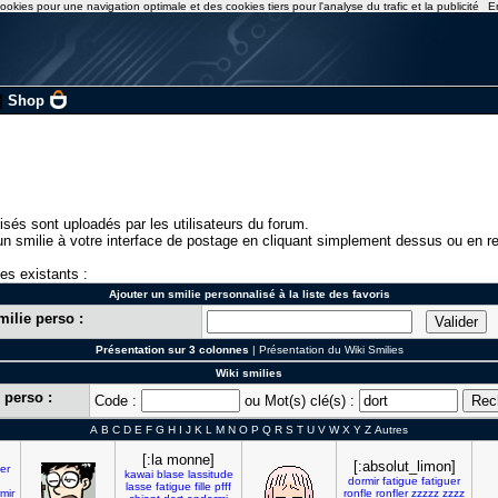
ookies pour une navigation optimale et des cookies tiers pour l'analyse du trafic et la publicité
E
|
Shop
isés sont uploadés par les utilisateurs du forum.
n smilie à votre interface de postage en cliquant simplement dessus ou en re
ies existants :
Ajouter un smilie personnalisé à la liste des favoris
milie perso :
Présentation sur 3 colonnes
|
Présentation du Wiki Smilies
Wiki smilies
 perso :
Code :
ou Mot(s) clé(s) :
A
B
C
D
E
F
G
H
I
J
K
L
M
N
O
P
Q
R
S
T
U
V
W
X
Y
Z
Autres
[:la monne]
[:absolut_limon]
er
kawai
blase
lassitude
dormir
fatigue
fatiguer
lasse
fatigue
fille
pfff
mir
ronfle
ronfler
zzzzz
zzzz