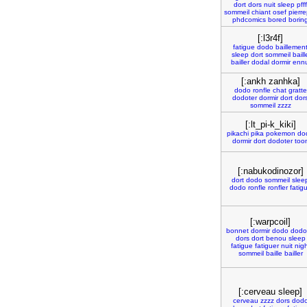
dort
dors
nuit
sleep
pfff
sommeil
chiant
osef
pierr
phdcomics
bored
borin
[:l3r4f]
fatigue
dodo
baillemen
sleep
dort
sommeil
baill
bailler
dodal
dormir
ennu
[:ankh zanhka]
dodo
ronfle
chat
gratte
dodoter
dormir
dort
dor
sommeil
zzzz
[:lt_pi-k_kiki]
pikachi
pika
pokemon
do
dormir
dort
dodoter
too
[:nabukodinozor]
dort
dodo
sommeil
slee
dodo
ronfle
ronfler
fatig
[:warpcoil]
bonnet
dormir
dodo
dodo
dors
dort
benou
sleep
fatigue
fatiguer
nuit
nigh
sommeil
baille
bailler
[:cerveau sleep]
cerveau
zzzz
dors
dod