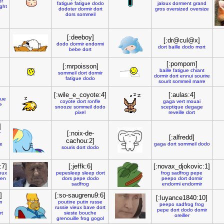
er
fatigue
fatigue
dodo
jaloux
dorment
grand
ight
dodoter
dormir
dort
gros
oversized
oversize
dors
sommeil
[:deeboy]
[:dr@cul@x]
dodo
dormir
endormi
dort
baille
dodo
mort
bebe
dort
[:pompom]
[:mrpoisson]
baille
fatigue
chiant
sommeil
dort
dormir
dormir
dort
ennui
sourire
fatigue
dodo
sourit
sommeil
marre
[:wile_e_coyote:4]
[:aulas:4]
gue
coyote
dort
ronfle
gaga
vert
mouai
e
snooze
sommeil
dodo
sceptique
degage
pixel
reveille
dort
]
[:noix-de-
y
[:alfredd]
cachou:2]
ue
gaga
dort
sommeil
dodo
souris
dort
dodo
:7]
[:jeffk:6]
[:novax_djokovic:1]
oux
pepesleep
sleep
dort
frog
sadfrog
pepe
ien
dors
pepe
dodo
peepo
dort
dormir
sadfrog
endormi
endormir
]
[:so-saugrenu9:6]
[:luyance1840:10]
n
poutine
putin
russe
peepo
sadfrog
frog
russie
vieux
bave
dort
pepe
dort
dodo
domir
rt
sieste
bouche
oreiller
grenouille
frog
gogol