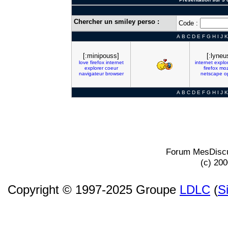
Chercher un smiley perso :
Code :
A
B
C
D
E
F
G
H
I
J
K
[:minipouss]
[:lyneu
love
firefox
internet
internet
explo
explorer
coeur
firefox
moz
navigateur
browser
netscape
o
A
B
C
D
E
F
G
H
I
J
K
Forum MesDiscu
(c) 20
Copyright © 1997-2025 Groupe
LDLC
(
S