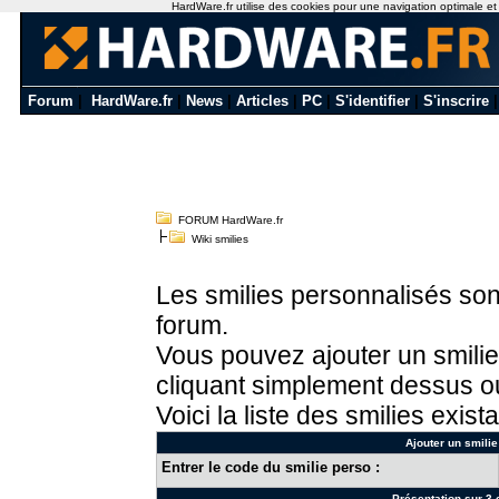
HardWare.fr utilise des cookies pour une navigation optimale et de
Forum
|
HardWare.fr
|
News
|
Articles
|
PC
|
S'identifier
|
S'inscrire
FORUM HardWare.fr
Wiki smilies
Les smilies personnalisés sont
forum.
Vous pouvez ajouter un smilie
cliquant simplement dessus ou
Voici la liste des smilies exista
Ajouter un smilie
Entrer le code du smilie perso :
Présentation sur 3