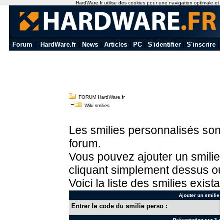
HardWare.fr utilise des cookies pour une navigation optimale et de
Forum
|
HardWare.fr
|
News
|
Articles
|
PC
|
S'identifier
|
S'inscrire
FORUM HardWare.fr
Wiki smilies
Les smilies personnalisés sont
forum.
Vous pouvez ajouter un smilie
cliquant simplement dessus ou
Voici la liste des smilies exista
Ajouter un smilie
Entrer le code du smilie perso :
Présentation sur 3