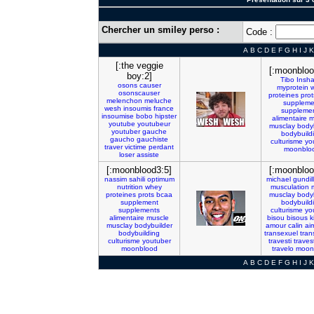
Chercher un smiley perso :
Code :
A
B
C
D
E
F
G
H
I
J
K
[:the veggie
[:moonbloo
boy:2]
Tibo
Insh
osons
causer
myprotein
osonscauser
proteines
prot
melenchon
meluche
suppleme
wesh
insoumis
france
suppleme
insoumise
bobo
hipster
alimentaire
m
youtube
youtubeur
musclay
body
youtuber
gauche
bodybuild
gaucho
gauchiste
culturisme
yo
traver
victime
perdant
moonblo
loser
assiste
[:moonblood3:5]
[:moonbloo
nassim
sahili
optimum
michael
gundill
nutrition
whey
musculation
proteines
prots
bcaa
musclay
body
supplement
bodybuild
supplements
culturisme
yo
alimentaire
muscle
bisou
bisous
k
musclay
bodybuilder
amour
calin
ai
bodybuilding
transexuel
tran
culturisme
youtuber
travesti
traves
moonblood
travelo
moon
A
B
C
D
E
F
G
H
I
J
K