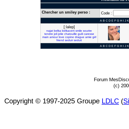
Chercher un smiley perso :
Code :
A
B
C
D
E
F
G
H
I
J
K
[:lalep]
najat
belka
belkacem
smile
sourire
tendre
joli
jolie
chatouille
guili
caresse
main
amour
love
copine
drague
amie
girl
friend
seduir
seduit
A
B
C
D
E
F
G
H
I
J
K
Forum MesDiscu
(c) 20
Copyright © 1997-2025 Groupe
LDLC
(
S