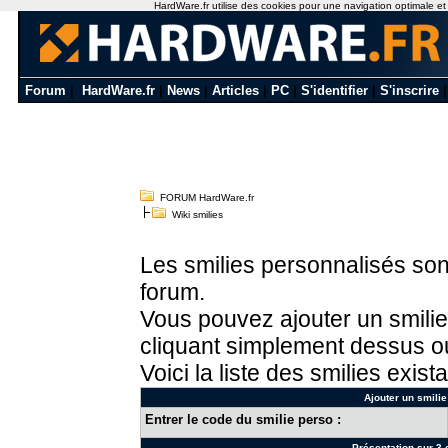
HardWare.fr utilise des cookies pour une navigation optimale et de
Forum
|
HardWare.fr
|
News
|
Articles
|
PC
|
S'identifier
|
S'inscrire
FORUM HardWare.fr
Wiki smilies
Les smilies personnalisés sont
forum.
Vous pouvez ajouter un smilie
cliquant simplement dessus ou
Voici la liste des smilies exista
Ajouter un smilie
Entrer le code du smilie perso :
Présentation sur 3