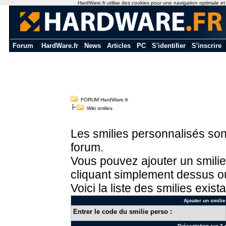
HardWare.fr utilise des cookies pour une navigation optimale et de
Forum
|
HardWare.fr
|
News
|
Articles
|
PC
|
S'identifier
|
S'inscrire
FORUM HardWare.fr
Wiki smilies
Les smilies personnalisés sont
forum.
Vous pouvez ajouter un smilie
cliquant simplement dessus ou
Voici la liste des smilies exista
Ajouter un smilie
Entrer le code du smilie perso :
Présentation sur 3