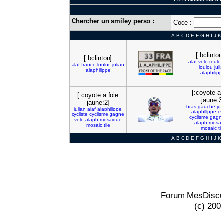
Chercher un smiley perso :
Code :
A
B
C
D
E
F
G
H
I
J
K
[:bclinto
[:bclinton]
alaf
velo
roule
alaf
france
loulou
julian
loulou
jul
alaphilippe
alaphilip
[:coyote a
[:coyote a foie
jaune:3
jaune:2]
bras
gauche
ju
julian
alaf
alaphilippe
alaphilippe
c
cycliste
cyclisme
gagne
cyclisme
gag
velo
alaph
mosaique
alaph
mosa
mosaic
tile
mosaic
ti
A
B
C
D
E
F
G
H
I
J
K
Forum MesDiscu
(c) 20