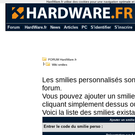
HardWare.fr utilise des cookies pour une navigation optimale et de
Forum
|
HardWare.fr
|
News
|
Articles
|
PC
|
S'identifier
|
S'inscrire
FORUM HardWare.fr
Wiki smilies
Les smilies personnalisés sont
forum.
Vous pouvez ajouter un smilie
cliquant simplement dessus ou
Voici la liste des smilies exista
Ajouter un smilie
Entrer le code du smilie perso :
Présentation sur 3