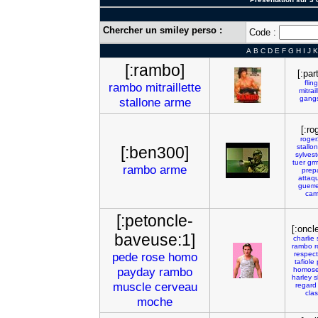
Chercher un smiley perso :
Code :
A
B
C
D
E
F
G
H
I
J
K
[:rambo]
[:pa
flin
rambo
mitraillette
mitrail
gang
stallone
arme
[:ro
roge
stallo
[:ben300]
sylvest
tuer
grrr
rambo
arme
prep
attaq
guerr
cam
[:petoncle-
[:oncl
baveuse:1]
charlie
rambo
r
pede
rose
homo
respect
tafiole
payday
rambo
homose
harley
s
muscle
cerveau
regard
clas
moche