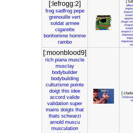
[:tul
[:lefrogg:2]
alber
implo
frog
sadfrog
pepe
dupont
ouais
grenouille
vert
appre
chapi
ch
soldat
armee
chapa
cigarette
surpr
respect
bonhomme
homme
impress
impr
rambo
impress
ad
[:moonblood9]
rich
piana
muscle
musclay
bodybuilder
bodybuilding
culturisme
pointe
doigt
this
idee
[:cheb
accord
valide
chebur
mi
validation
super
mains
doigts
that
thats
schwarzi
arnold
muscu
musculation