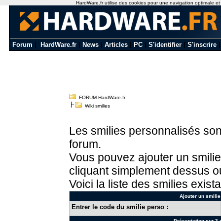
HardWare.fr utilise des cookies pour une navigation optimale et de
Forum
|
HardWare.fr
|
News
|
Articles
|
PC
|
S'identifier
|
S'inscrire
FORUM HardWare.fr
Wiki smilies
Les smilies personnalisés sont
forum.
Vous pouvez ajouter un smilie
cliquant simplement dessus ou
Voici la liste des smilies exista
Ajouter un smilie
Entrer le code du smilie perso :
Présentation sur 3