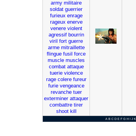
army
militaire
soldat
guerrier
furieux
enrage
rageux
enerve
venere
violent
agressif
bourrin
viril
fort
guerre
arme
mitraillette
flingue
fusil
force
muscle
muscles
combat
attaque
tuerie
violence
rage
colere
fureur
furie
vengeance
revanche
tuer
exterminer
attaquer
combattre
tirer
shoot
kill
A
B
C
D
E
F
G
H
I
J
K