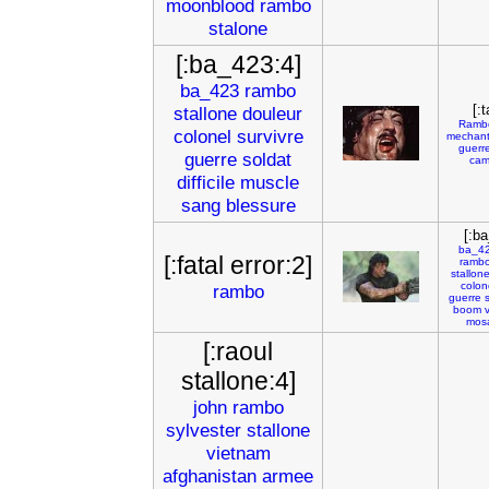
moonblood
rambo
stalone
[:ba_423:4]
ba_423
rambo
[:t
stallone
douleur
Ramb
colonel
survivre
mechan
guerr
guerre
soldat
cam
difficile
muscle
sang
blessure
[:b
ba_4
[:fatal error:2]
ramb
stallon
colon
rambo
guerre
boom
v
mos
[:raoul
stallone:4]
john
rambo
sylvester
stallone
vietnam
afghanistan
armee