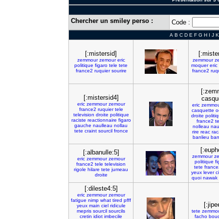
Chercher un smiley perso :
Code :
A
B
C
D
E
F
G
H
I
J
K
[:mistersid]
[:miste
zemmour
zemour
eric
zemmour
z
politique
figaro
tele
tete
moquer
eric
france2
ruquier
sourire
france2
ruq
[:zem
[:mistersid4]
casqu
eric
zemmour
zemour
eric
zemmou
france2
ruquier
tele
casquette
o
television
droite
politique
droite
politi
raciste
reactionnaire
figaro
france2
t
gauche
naulleau
nollau
nolleau
nau
tete
craint
sourcil
fronce
rire
reac
rac
banlieu
ban
[:euph
[:albanulle:5]
zemmour
z
eric
zemmour
zemour
politique
f
france2
tele
television
tete
france
rigole
hilare
tete
jumeau
yeux
lever
c
droite
quoi
nawak
[:dileste4:5]
eric
zemmour
zemour
fatigue
nimp
what
tired
pfff
[:jipe
yeux
main
ciel
ridicule
mepris
sourcil
sourcils
tete
zemmo
cretin
idiot
imbecile
facho
bou