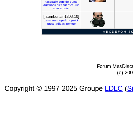
facepalm
stupide
dumb
dumbass
biensur
ofcourse
sure
ruquier
[:somberlain1208:10]
zemmour
gopnik
gopnick
russe
adidas
zemour
A
B
C
D
E
F
G
H
I
J
K
Forum MesDiscu
(c) 20
Copyright © 1997-2025 Groupe
LDLC
(
S