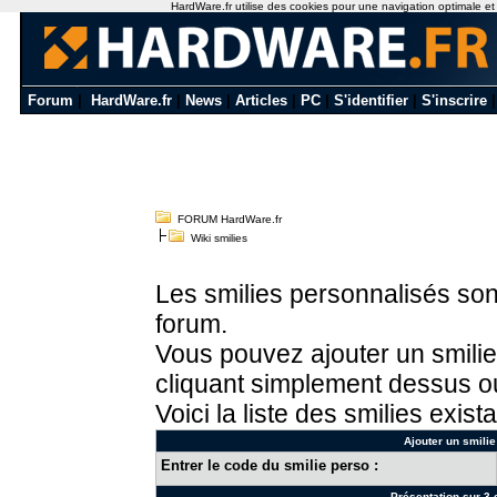
HardWare.fr utilise des cookies pour une navigation optimale et de
Forum
|
HardWare.fr
|
News
|
Articles
|
PC
|
S'identifier
|
S'inscrire
FORUM HardWare.fr
Wiki smilies
Les smilies personnalisés sont
forum.
Vous pouvez ajouter un smilie
cliquant simplement dessus ou
Voici la liste des smilies exista
Ajouter un smilie
Entrer le code du smilie perso :
Présentation sur 3