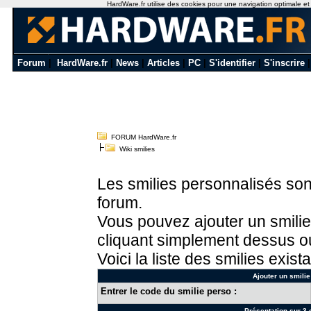
HardWare.fr utilise des cookies pour une navigation optimale et de
Forum
|
HardWare.fr
|
News
|
Articles
|
PC
|
S'identifier
|
S'inscrire
FORUM HardWare.fr
Wiki smilies
Les smilies personnalisés sont
forum.
Vous pouvez ajouter un smilie
cliquant simplement dessus ou
Voici la liste des smilies exista
Ajouter un smilie
Entrer le code du smilie perso :
Présentation sur 3