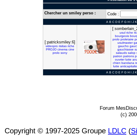
Chercher un smiley perso :
Code :
A
B
C
D
E
F
G
H
I
J
K
[:somberlain_
usul
riche
ri
bourgeois
bour
prolo
proletaire
p
[:patricksmiley:6]
usulmaster
g
videopro
risitas
riche
gaucho
gauc
PROJO
cinema
cine
gauchiasse
s
prolo
sony
salauds
salop
patron
patrons
p
ouvrier
lutte
an
chien
bandana
r
lutte
anticapitalis
A
B
C
D
E
F
G
H
I
J
K
Forum MesDiscu
(c) 20
Copyright © 1997-2025 Groupe
LDLC
(
S