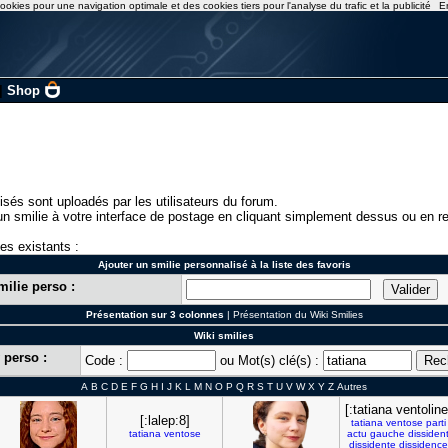
ookies pour une navigation optimale et des cookies tiers pour l'analyse du trafic et la publicité
E
|
Shop
isés sont uploadés par les utilisateurs du forum.
n smilie à votre interface de postage en cliquant simplement dessus ou en re
ies existants :
Ajouter un smilie personnalisé à la liste des favoris
milie perso :
Présentation sur 3 colonnes
|
Présentation du Wiki Smilies
Wiki smilies
 perso :
Code :
ou Mot(s) clé(s) :
A
B
C
D
E
F
G
H
I
J
K
L
M
N
O
P
Q
R
S
T
U
V
W
X
Y
Z
Autres
[:tatiana ventoline
[:lalep:8]
tatiana
ventose
parti
tatiana
ventose
actu
gauche
dissiden
dissidente
dissidence