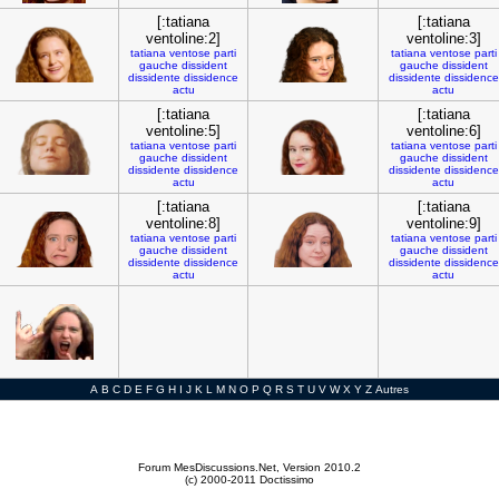
[:tatiana
[:tatiana
ventoline:2]
ventoline:3]
tatiana
ventose
parti
tatiana
ventose
parti
gauche
dissident
gauche
dissident
dissidente
dissidence
dissidente
dissidence
actu
actu
[:tatiana
[:tatiana
ventoline:5]
ventoline:6]
tatiana
ventose
parti
tatiana
ventose
parti
gauche
dissident
gauche
dissident
dissidente
dissidence
dissidente
dissidence
actu
actu
[:tatiana
[:tatiana
ventoline:8]
ventoline:9]
tatiana
ventose
parti
tatiana
ventose
parti
gauche
dissident
gauche
dissident
dissidente
dissidence
dissidente
dissidence
actu
actu
A
B
C
D
E
F
G
H
I
J
K
L
M
N
O
P
Q
R
S
T
U
V
W
X
Y
Z
Autres
Forum MesDiscussions.Net
, Version 2010.2
(c) 2000-2011 Doctissimo