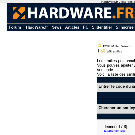
HardWare.fr utilise des c
Forum
|
HardWare.fr
|
News
|
Articles
|
PC
|
S'identifier
|
S'inscrire
FORUM HardWare.fr
Wiki smilies
Les smilies personnal
Vous pouvez ajouter u
son code.
Voici la liste des smil
Entrer le code du s
Chercher un smiley
[:leonono17:8]
tatiana
ventose