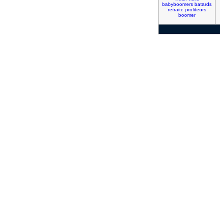
babyboomers
batards
retraite
profiteurs
boomer