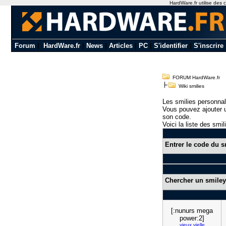
HardWare.fr utilise des c
Forum
|
HardWare.fr
|
News
|
Articles
|
PC
|
S'identifier
|
S'inscrire
FORUM HardWare.fr
Wiki smilies
Les smilies personnal
Vous pouvez ajouter u
son code.
Voici la liste des smil
Entrer le code du s
Chercher un smiley
[:nunurs mega
power:2]
vieux
vielle