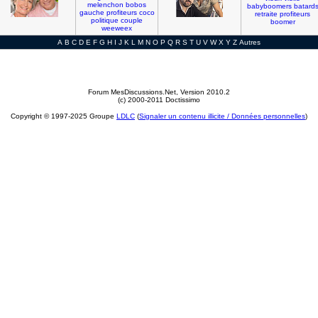
melenchon
bobos
babyboomers
batard
gauche
profiteurs
coco
retraite
profiteurs
politique
couple
boomer
weeweex
A
B
C
D
E
F
G
H
I
J
K
L
M
N
O
P
Q
R
S
T
U
V
W
X
Y
Z
Autres
Forum MesDiscussions.Net
, Version 2010.2
(c) 2000-2011 Doctissimo
Copyright © 1997-2025 Groupe
LDLC
(
Signaler un contenu illicite / Données personnelles
)