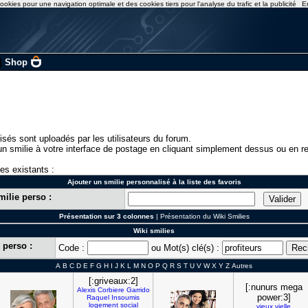
ookies pour une navigation optimale et des cookies tiers pour l'analyse du trafic et la publicité
E
|
Shop
isés sont uploadés par les utilisateurs du forum.
n smilie à votre interface de postage en cliquant simplement dessus ou en re
ies existants :
Ajouter un smilie personnalisé à la liste des favoris
milie perso :
Présentation sur 3 colonnes
|
Présentation du Wiki Smilies
Wiki smilies
 perso :
Code :
ou Mot(s) clé(s) :
A
B
C
D
E
F
G
H
I
J
K
L
M
N
O
P
Q
R
S
T
U
V
W
X
Y
Z
Autres
[:griveaux:2]
[:nunurs mega
Alexis
Corbiere
Garrido
power:3]
Raquel
Insoumis
logement
social
vieux
vielle