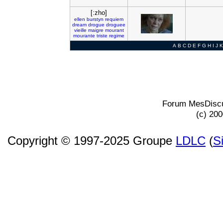
[:zho]
ellen
burstyn
requiem
dream
drogue
droguee
vieille
maigre
mourant
mourante
triste
regime
A
B
C
D
E
F
G
H
I
J
K
Forum MesDiscu
(c) 20
Copyright © 1997-2025 Groupe
LDLC
(
S