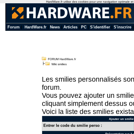
HardWare.fr utilise des cookies pour une navigation optimale et de
Forum
|
HardWare.fr
|
News
|
Articles
|
PC
|
S'identifier
|
S'inscrire
FORUM HardWare.fr
Wiki smilies
Les smilies personnalisés sont
forum.
Vous pouvez ajouter un smilie
cliquant simplement dessus ou
Voici la liste des smilies exista
Ajouter un smilie
Entrer le code du smilie perso :
Présentation sur 3