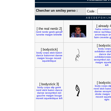
Chercher un smiley perso :
Code :
A
B
C
D
E
F
G
H
I
J
K
[:already 
[:the real nerdz:2]
haha
nelson
nerd
nerdz
geek
gsnalf
mince
rachitiq
lunette
maigre
bretelle
anorexique
an
faim
crevette
g
[:bodystic
body
corps
[:bodystick]
exhibition
stic
body
corps
stick
baton
dance
da
dance
batonnet
danse
exhibitionniste
maigre
bouge
moveit
sexsymbol
zizi
squelettique
maigre
squele
left
[:bodystic
[:bodystick:3]
body
corps
sl
body
corps
slip
geek
nerd
stick
bato
nerd
stick
baton
dance
danse
sexsym
danse
sexsymbol
zizi
droite
maigre
gauche
maigre
bouge
moveit
squele
moveit
squelettique
left
right