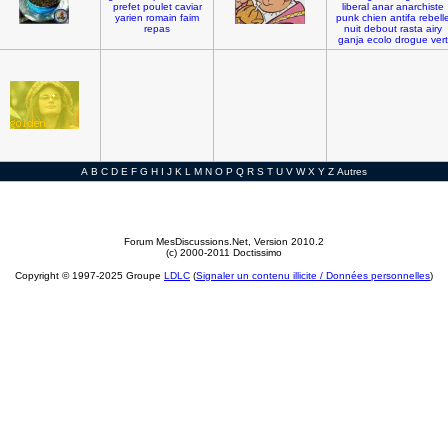
prefet
poulet
caviar
liberal
anar
anarchiste
yarien
romain
faim
punk
chien
antifa
rebell
repas
nuit
debout
rasta
airy
ganja
ecolo
drogue
vert
A
B
C
D
E
F
G
H
I
J
K
L
M
N
O
P
Q
R
S
T
U
V
W
X
Y
Z
Autres
Forum MesDiscussions.Net
, Version 2010.2
(c) 2000-2011 Doctissimo
Copyright © 1997-2025 Groupe
LDLC
(
Signaler un contenu illicite / Données personnelles
)