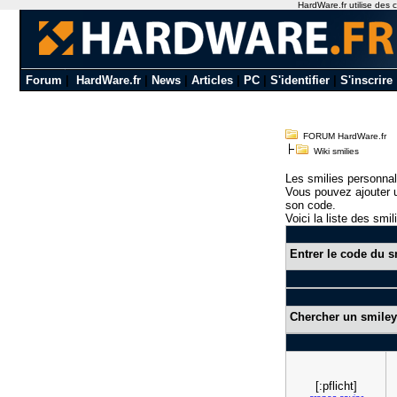
HardWare.fr utilise des c
Forum
|
HardWare.fr
|
News
|
Articles
|
PC
|
S'identifier
|
S'inscrire
FORUM HardWare.fr
Wiki smilies
Les smilies personnal
Vous pouvez ajouter u
son code.
Voici la liste des smil
Entrer le code du s
Chercher un smiley
[:pflicht]