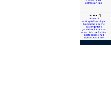
crepes
caviar
petrossian
luxe
[:tennix:7]
chevreuil
anticapitaliste
hippie
hippi
bobo
gauche
caviar
gaucho
gauchiste
liberal
anar
anarchiste
punk
chien
antifa
rebelle
nuit
debout
rasta
airy