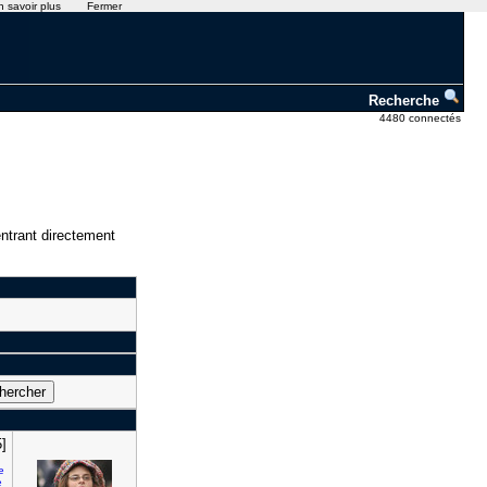
n savoir plus
Fermer
Recherche
4480 connectés
ntrant directement
]
e
e