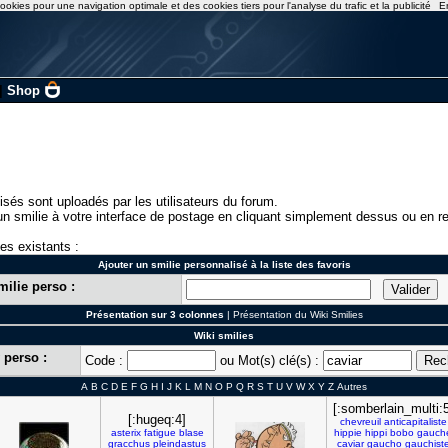
ookies pour une navigation optimale et des cookies tiers pour l'analyse du trafic et la publicité
E
|
Shop
isés sont uploadés par les utilisateurs du forum.
n smilie à votre interface de postage en cliquant simplement dessus ou en re
ies existants :
Ajouter un smilie personnalisé à la liste des favoris
milie perso :
Présentation sur 3 colonnes
|
Présentation du Wiki Smilies
Wiki smilies
 perso :
Code :
ou Mot(s) clé(s) :
A
B
C
D
E
F
G
H
I
J
K
L
M
N
O
P
Q
R
S
T
U
V
W
X
Y
Z
Autres
[:somberlain_multi:5
[:hugeq:4]
chevreuil
anticapitaliste
asterix
fatigue
blase
hippie
hippi
bobo
gauch
gracchus
pleindastus
caviar
gaucho
gauchist