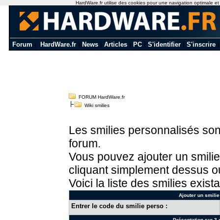
HardWare.fr utilise des cookies pour une navigation optimale et de
Forum
|
HardWare.fr
|
News
|
Articles
|
PC
|
S'identifier
|
S'inscrire
FORUM HardWare.fr
Wiki smilies
Les smilies personnalisés sont
forum.
Vous pouvez ajouter un smilie
cliquant simplement dessus ou
Voici la liste des smilies exista
Ajouter un smilie
Entrer le code du smilie perso :
Présentation sur 3