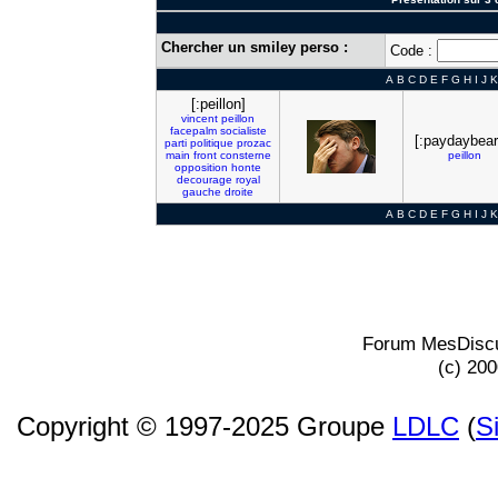
Chercher un smiley perso :
Code :
A
B
C
D
E
F
G
H
I
J
K
[:peillon]
vincent
peillon
facepalm
socialiste
[:paydaybear
parti
politique
prozac
main
front
consterne
peillon
opposition
honte
decourage
royal
gauche
droite
A
B
C
D
E
F
G
H
I
J
K
Forum MesDiscu
(c) 20
Copyright © 1997-2025 Groupe
LDLC
(
S