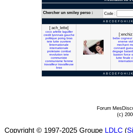
Chercher un smiley perso :
Code :
A
B
C
D
E
F
G
H
I
J
K
[:ach_lette]
coco
arlette
laguiller
[:enchiz
credit
lyonnais
gauche
politique
poing
bras
bebe
cogneur
tete
lutte
ouvriere
enerve
vio
linternationale
mechant
m
internationale
connard
gueu
proletaire
combat
degage
batard
revolution
tete
baston
force
o
communiste
lutte
finale
c
communisme
femme
internatio
travailleur
travailleuse
bras
A
B
C
D
E
F
G
H
I
J
K
Forum MesDiscu
(c) 20
Copyright © 1997-2025 Groupe
LDLC
(
S