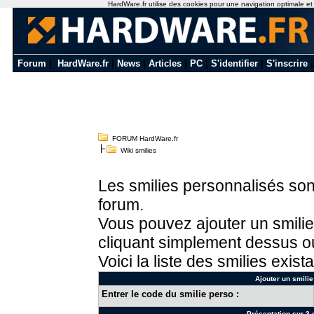
HardWare.fr utilise des cookies pour une navigation optimale et de
Forum
|
HardWare.fr
|
News
|
Articles
|
PC
|
S'identifier
|
S'inscrire
FORUM HardWare.fr
Wiki smilies
Les smilies personnalisés sont
forum.
Vous pouvez ajouter un smilie
cliquant simplement dessus ou
Voici la liste des smilies exista
Ajouter un smilie
Entrer le code du smilie perso :
Présentation sur 3