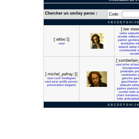
Chercher un smiley perso :
Code :
A
B
C
D
E
F
G
H
I
J
K
[:tee ste
usine
salaud
revolte
editeur
[:wlitw:1]
patron
germina
usul
revolution
mi
salaud
salop
communiste
s
social
[:somberlain
usul
riche
riches
bourgeoisi
proletaire
pro
[:michel_pafray:1]
usulmaster
usul
cuck
mediapart
gaucho
gau
usul
anar
antifa
provoc
gauchiasse
provocation
bagarre
salauds
salo
patron
patrons
ouvrier
lutte
a
chien
bandana
lutte
anticapital
A
B
C
D
E
F
G
H
I
J
K