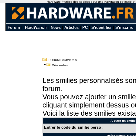
HardWare.fr utilise des cookies pour une navigation optimale et de
Forum
|
HardWare.fr
|
News
|
Articles
|
PC
|
S'identifier
|
S'inscrire
FORUM HardWare.fr
Wiki smilies
Les smilies personnalisés sont
forum.
Vous pouvez ajouter un smilie
cliquant simplement dessus ou
Voici la liste des smilies exista
Ajouter un smilie
Entrer le code du smilie perso :
Présentation sur 3