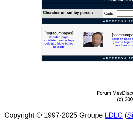
Chercher un smiley perso :
Code :
A
B
C
D
E
F
G
H
I
J
K
[:ograoumpapas]
[:ograoumpa
daerden
papa
daerden
papa
socialiste
gauche
liege
gauche
liege
b
belgique
biere
barlos
biere
barlos
p
politique
A
B
C
D
E
F
G
H
I
J
K
Forum MesDiscu
(c) 20
Copyright © 1997-2025 Groupe
LDLC
(
S