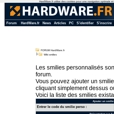
HardWare.fr utilise des cookies pour une navigation optimale et de
Forum
|
HardWare.fr
|
News
|
Articles
|
PC
|
S'identifier
|
S'inscrire
FORUM HardWare.fr
Wiki smilies
Les smilies personnalisés sont
forum.
Vous pouvez ajouter un smilie
cliquant simplement dessus ou
Voici la liste des smilies exista
Ajouter un smilie
Entrer le code du smilie perso :
Présentation sur 3