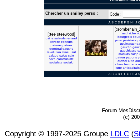
Chercher un smiley perso :
Code :
A
B
C
D
E
F
G
H
I
J
K
[:somberlain_
usul
riche
ri
[:tee steewood]
bourgeois
bour
usine
salauds
renaud
prolo
proletaire
p
revolte
editeurs
usulmaster
g
patrons
patron
gaucho
gauc
germinal
gauche
gauchiasse
s
revolution
mine
usul
salauds
salop
salaud
salop
salo
patron
patrons
p
coco
communiste
ouvrier
lutte
an
socialiste
socialo
chien
bandana
r
lutte
anticapitalis
A
B
C
D
E
F
G
H
I
J
K
Forum MesDiscu
(c) 20
Copyright © 1997-2025 Groupe
LDLC
(
S