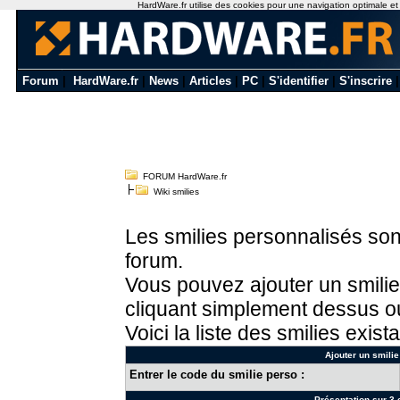
HardWare.fr utilise des cookies pour une navigation optimale et de
Forum
|
HardWare.fr
|
News
|
Articles
|
PC
|
S'identifier
|
S'inscrire
FORUM HardWare.fr
Wiki smilies
Les smilies personnalisés sont
forum.
Vous pouvez ajouter un smilie
cliquant simplement dessus ou
Voici la liste des smilies exista
Ajouter un smilie
Entrer le code du smilie perso :
Présentation sur 3