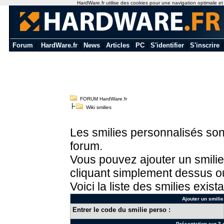
HardWare.fr utilise des cookies pour une navigation optimale et de
Forum
|
HardWare.fr
|
News
|
Articles
|
PC
|
S'identifier
|
S'inscrire
FORUM HardWare.fr
Wiki smilies
Les smilies personnalisés sont
forum.
Vous pouvez ajouter un smilie
cliquant simplement dessus ou
Voici la liste des smilies exista
Ajouter un smilie
Entrer le code du smilie perso :
Présentation sur 3