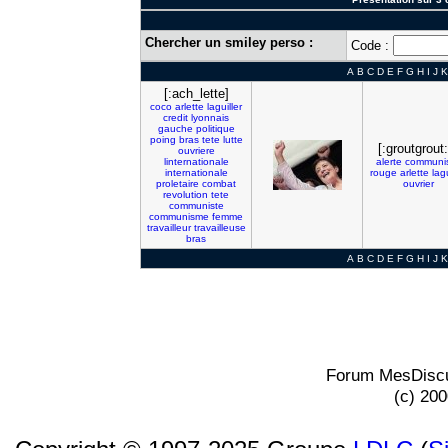
Chercher un smiley perso :
Code :
A
B
C
D
E
F
G
H
I
J
K
[:ach_lette]
coco
arlette
laguiller
credit
lyonnais
gauche
politique
poing
bras
tete
lutte
[:groutgrout:
ouvriere
linternationale
alerte
communi
internationale
rouge
arlette
lagu
proletaire
combat
ouvrier
revolution
tete
communiste
communisme
femme
travailleur
travailleuse
bras
A
B
C
D
E
F
G
H
I
J
K
Forum MesDiscu
(c) 20