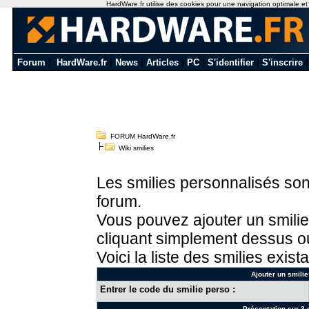
HardWare.fr utilise des cookies pour une navigation optimale et de
Forum
|
HardWare.fr
|
News
|
Articles
|
PC
|
S'identifier
|
S'inscrire
FORUM HardWare.fr
Wiki smilies
Les smilies personnalisés sont
forum.
Vous pouvez ajouter un smilie
cliquant simplement dessus ou
Voici la liste des smilies exista
Ajouter un smilie
Entrer le code du smilie perso :
Présentation sur 3