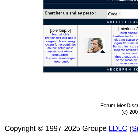
Chercher un smiley perso :
Code :
A
B
C
D
E
F
G
H
I
J
K
[:pierloup:7
[:pierloup:6]
brett
sinclair
brett
sinclair
brettsinclair
lord
n
brettsinclair
lord
noble
elegant
classe
s
elegant
classe
swag
cigarette
fume
s
cigare
fume
sourit
fier
fier
sourire
rictus
sourire
rictus
malin
majeste
amicale
majeste
amicalement
persuaders
persuaders
thepersuaders
thepersuaders
roger
sante
alcool
ve
moore
cetrio
roger
moore
cet
A
B
C
D
E
F
G
H
I
J
K
Forum MesDiscu
(c) 20
Copyright © 1997-2025 Groupe
LDLC
(
S