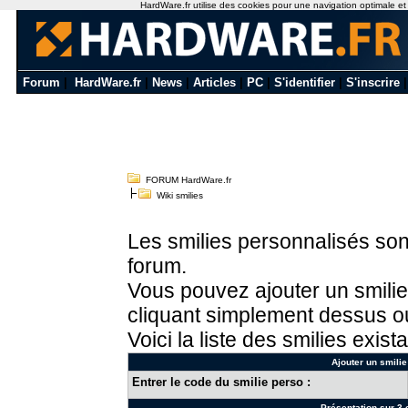
HardWare.fr utilise des cookies pour une navigation optimale et de
Forum
|
HardWare.fr
|
News
|
Articles
|
PC
|
S'identifier
|
S'inscrire
FORUM HardWare.fr
Wiki smilies
Les smilies personnalisés sont
forum.
Vous pouvez ajouter un smilie
cliquant simplement dessus ou
Voici la liste des smilies exista
Ajouter un smilie
Entrer le code du smilie perso :
Présentation sur 3