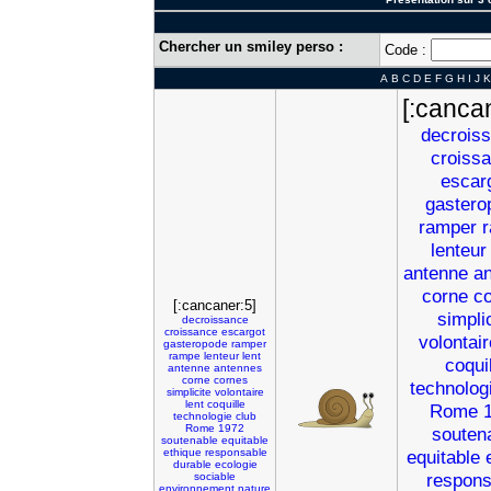
Chercher un smiley perso :
Code :
A
B
C
D
E
F
G
H
I
J
K
[:canca
decrois
croiss
escar
gastero
ramper
lenteur
antenne
a
corne
c
[:cancaner:5]
simpli
decroissance
croissance
escargot
volontair
gasteropode
ramper
rampe
lenteur
lent
coqui
antenne
antennes
corne
cornes
technolog
simplicite
volontaire
lent
coquille
Rome
technologie
club
Rome
1972
souten
soutenable
equitable
ethique
responsable
equitable
durable
ecologie
respons
sociable
environnement
nature