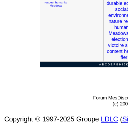
durable
e
respect
humanite
Meadows
socia
environn
nature
re
human
Meadow
election
victoire
s
content
h
fier
A
B
C
D
E
F
G
H
I
J
K
Forum MesDiscu
(c) 20
Copyright © 1997-2025 Groupe
LDLC
(
S