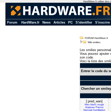
HardWare.fr utilise des c
Forum
|
HardWare.fr
|
News
|
Articles
|
PC
|
S'identifier
|
S'inscrire
FORUM HardWare.fr
Wiki smilies
Les smilies personnal
Vous pouvez ajouter u
son code.
Voici la liste des smil
Entrer le code du s
Chercher un smiley
[:pred_wan]
bleu
blanc
rouge
drapeau
France
francais
humiliation