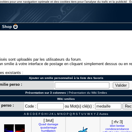
ookies pour une navigation optimale et des cookies tiers pour l'analyse du trafic et la publicité
E
|
Shop
isés sont uploadés par les utilisateurs du forum.
n smilie à votre interface de postage en cliquant simplement dessus ou en re
ies existants :
Ajouter un smilie personnalisé à la liste des favoris
milie perso :
Présentation sur 3 colonnes
|
Présentation du Wiki Smilies
Wiki smilies
 perso :
Code :
ou Mot(s) clé(s) :
A
B
C
D
E
F
G
H
I
J
K
L
M
N
O
P
Q
R
S
T
U
V
W
X
Y
Z
Autres
[:brut]
[:rfv:3]
Quad
damage
idiot
betise
quadamage
condescendance
humiliation