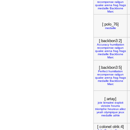
recompense
railgun
quake
arena
frag
frags
medaille
Backbone
Marc
[:polo_76]
medaille
[:backbon3:2]
Accuracy
humiliation
recompense
railgun
quake
arena
frag
frags
medaille
Backbone
Marc
[:backbon3:5]
Perfect
humiliation
recompense
railgun
quake
arena
frag
frags
medaille
Backbone
Marc
[:artay]
joie
lemaitre
exploit
victoire
hourra
triomphe
heureux
allez
yeah
olympique
jeux
medaille
athle
[:colonel olrik:4]