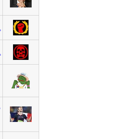
s
s
e