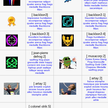
reflechir
pitie
simpliste
recompense
railgun
villani
math
matheux
quake
arena
frag
frags
fields
medaille
hinhin
medaille
Backbone
sacarstique
Marc
[:backbon3]
[:backbon3:1]
Impressive
humiliation
Gauntlet
humiliation
recompense
railgun
recompense
railgun
quake
arena
frag
frags
quake
arena
frag
frag
medaille
Backbone
medaille
Backbone
Marc
Marc
[:backbon3:3]
[:backbon3:4]
Excellent
humiliation
Frags
humiliation
recompense
railgun
recompense
railgun
quake
arena
frag
frags
quake
arena
frag
frag
medaille
Backbone
medaille
Backbone
Marc
Marc
[:jean-pierre
[:musacorp:2]
defrog:2]
Coree
Korea
Gang
sadfrog
frog
pepe
Frog
Grenouille
grenouille
triste
happy
Sadfrog
Gold
Cible
content
rick
ross
rozay
Chapeau
Medaille
hiphop
yeah
wallaye
sadfrog
pepe
billaye
woop
wooh
medaille
[:artay:2]
france
triomphe
[:artay:1]
historique
joie
lemaitr
joie
lemaitre
exploit
exploit
victoire
hourra
victoire
hourra
yeah
yeah
heureux
fier
allez
heureux
medaille
drapal
drapeau
triomphe
athle
olympique
francais
yeah
allez
medaille
athle
[:colonel olrik:5]