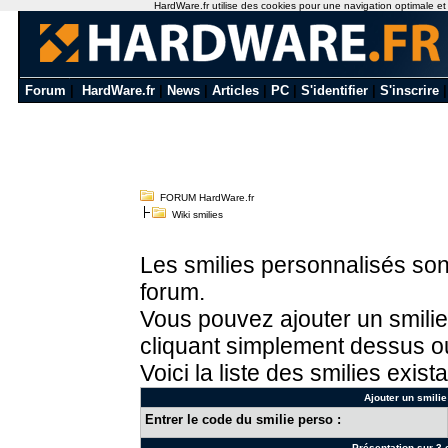
HardWare.fr utilise des cookies pour une navigation optimale et de
Forum
|
HardWare.fr
|
News
|
Articles
|
PC
|
S'identifier
|
S'inscrire
FORUM HardWare.fr
Wiki smilies
Les smilies personnalisés sont
forum.
Vous pouvez ajouter un smilie
cliquant simplement dessus ou
Voici la liste des smilies exista
Ajouter un smilie
Entrer le code du smilie perso :
Présentation sur 3