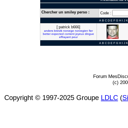
Chercher un smiley perso :
Code :
A
B
C
D
E
F
G
H
I
J
K
[:patrick b666]
anders
breivik
norvege
norvegien
fier
better
expected
content
joyeux
dingue
effrayant
peur
A
B
C
D
E
F
G
H
I
J
K
Forum MesDiscu
(c) 20
Copyright © 1997-2025 Groupe
LDLC
(
S