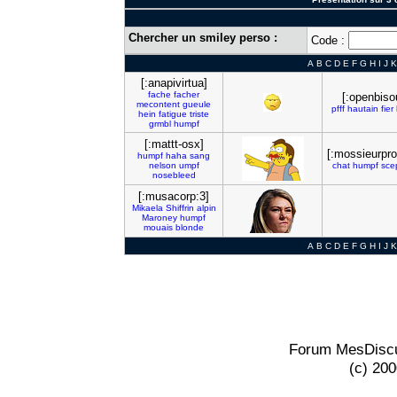
Chercher un smiley perso :
Code :
A
B
C
D
E
F
G
H
I
J
K
[:anapivirtua]
fache
facher
[:openbiso
mecontent
gueule
pfff
hautain
fier
hein
fatigue
triste
grmbl
humpf
[:mattt-osx]
[:mossieurpro
humpf
haha
sang
nelson
umpf
chat
humpf
sce
nosebleed
[:musacorp:3]
Mikaela
Shiffrin
alpin
Maroney
humpf
mouais
blonde
A
B
C
D
E
F
G
H
I
J
K
Forum MesDiscu
(c) 20