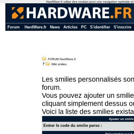
HardWare.fr utilise des cookies pour une navigation optimale et de
Forum
|
HardWare.fr
|
News
|
Articles
|
PC
|
S'identifier
|
S'inscrire
FORUM HardWare.fr
Wiki smilies
Les smilies personnalisés sont
forum.
Vous pouvez ajouter un smilie
cliquant simplement dessus ou
Voici la liste des smilies exista
Ajouter un smilie
Entrer le code du smilie perso :
Présentation sur 3