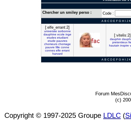
Chercher un smiley perso :
Code :
A
B
C
D
E
F
G
H
I
J
K
[:elfe_errant:2]
universite
sorbonne
dauphine
ecole
inge
[:vitelis:2]
etudes
etudiant
dauphin
dauph
etude
pauvres
pretentieux
fi
chomeurs
chomage
hautain
inspire
pauvre
fille
conne
connes
elfe
errant
harvard
A
B
C
D
E
F
G
H
I
J
K
Forum MesDiscu
(c) 20
Copyright © 1997-2025 Groupe
LDLC
(
S