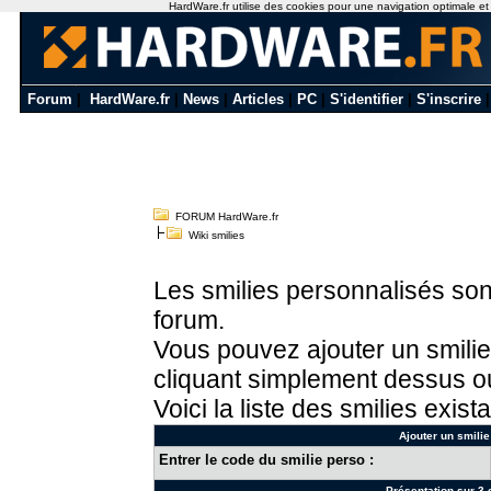
HardWare.fr utilise des cookies pour une navigation optimale et de
Forum
|
HardWare.fr
|
News
|
Articles
|
PC
|
S'identifier
|
S'inscrire
FORUM HardWare.fr
Wiki smilies
Les smilies personnalisés sont
forum.
Vous pouvez ajouter un smilie
cliquant simplement dessus ou
Voici la liste des smilies exista
Ajouter un smilie
Entrer le code du smilie perso :
Présentation sur 3