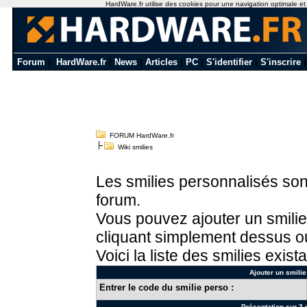
HardWare.fr utilise des cookies pour une navigation optimale et de
Forum
|
HardWare.fr
|
News
|
Articles
|
PC
|
S'identifier
|
S'inscrire
FORUM HardWare.fr
Wiki smilies
Les smilies personnalisés sont
forum.
Vous pouvez ajouter un smilie
cliquant simplement dessus ou
Voici la liste des smilies exista
Ajouter un smilie
Entrer le code du smilie perso :
Présentation sur 3