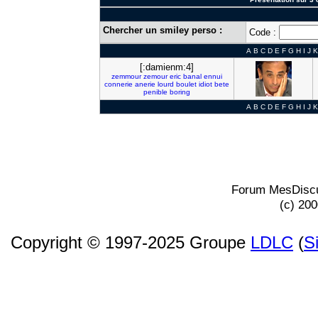
Chercher un smiley perso :
Code :
A
B
C
D
E
F
G
H
I
J
K
[:damienm:4]
zemmour
zemour
eric
banal
ennui
connerie
anerie
lourd
boulet
idiot
bete
penible
boring
A
B
C
D
E
F
G
H
I
J
K
Forum MesDiscu
(c) 20
Copyright © 1997-2025 Groupe
LDLC
(
S