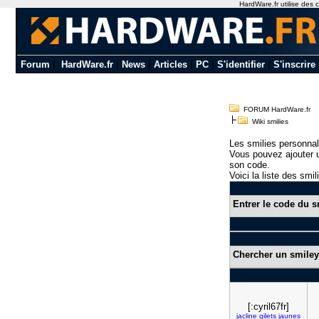
HardWare.fr utilise des c
Forum
|
HardWare.fr
|
News
|
Articles
|
PC
|
S'identifier
|
S'inscrire
FORUM HardWare.fr
Wiki smilies
Les smilies personnal
Vous pouvez ajouter u
son code.
Voici la liste des smil
Entrer le code du s
Chercher un smiley
[:cyril67fr]
jacline
gilets
jaunes