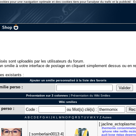
ookies pour une navigation optimale et des cookies tiers pour l'analyse du trafic et la publicité
E
|
Shop
isés sont uploadés par les utilisateurs du forum.
n smilie à votre interface de postage en cliquant simplement dessus ou en re
ies existants :
Ajouter un smilie personnalisé à la liste des favoris
milie perso :
Présentation sur 3 colonnes
|
Présentation du Wiki Smilies
Wiki smilies
 perso :
Code :
ou Mot(s) clé(s) :
A
B
C
D
E
F
G
H
I
J
K
L
M
N
O
P
Q
R
S
T
U
V
W
X
Y
Z
Autres
[:jacline_ectoplasme
thermomix
consommatio
iphone
nike
netflix
mcd
[:somberlain0013:4]
audi
bose
risitas
depens