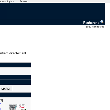
n savoir plus
Fermer
Recherche
3053 connectés
ntrant directement
:3]
n
o
e