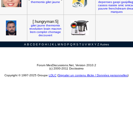
thermomix
gilet
jaune
depenses
gaspi
gaspilla
cassos
rsaiste
smic
smica
pauvre
frenchdream
dre
marques
[:hungryman:5]
gilet
jaune
thermomix
revolution
brain
macron
lrem
complot
chomage
decouvert
A
B
C
D
E
F
G
H
I
J
K
L
M
N
O
P
Q
R
S
T
U
V
W
X
Y
Z
Autres
Forum MesDiscussions.Net
, Version 2010.2
(c) 2000-2011 Doctissimo
Copyright © 1997-2025 Groupe
LDLC
(
Signaler un contenu illicite / Données personnelles
)