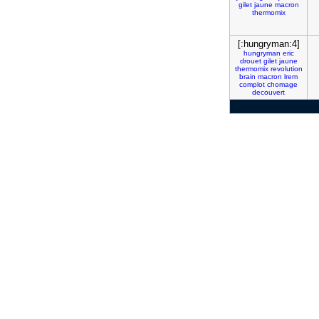
gilet
jaune
macron
thermomix
[:hungryman:4]
hungryman
eric
drouet
gilet
jaune
thermomix
revolution
brain
macron
lrem
complot
chomage
decouvert