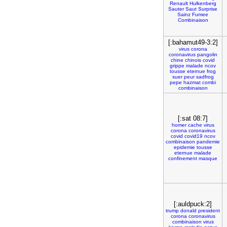
Renault
Hulkenberg
Sauter
Saut
Surprise
Sainz
Fumee
Combinaison
[:bahamut49-3:2]
virus
corona
coronavirus
pangolin
chine
chinois
covid
grippe
malade
ncov
tousse
eternue
frog
suer
peur
sadfrog
pepe
hazmat
combi
combinaison
[:sat 08:7]
homer
cache
virus
corona
coronavirus
covid
covid19
ncov
combinaison
pandemie
epidemie
tousse
eternue
malade
confinement
masque
[:auldpuck:2]
trump
donald
president
corona
coronavirus
combinaison
virus