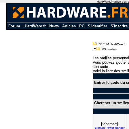
HardWare.fr utilise des c
Forum
|
HardWare.fr
|
News
|
Articles
|
PC
|
S'identifier
|
S'inscrire
FORUM HardWare.fr
Wiki smilies
Les smilies personnal
Vous pouvez ajouter u
son code.
Voici la liste des smil
Entrer le code du s
Chercher un smiley
[:eberhart]
Bioman
Power
Ranger