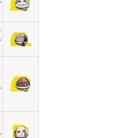
e
s
e
e
n
e