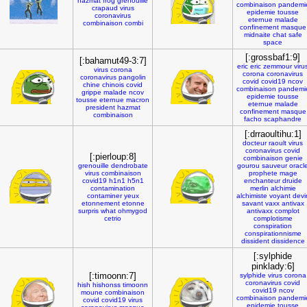
hazmat
frog
grenouille
combinaison
pandemi
crapaud
virus
epidemie
tousse
coronavirus
eternue
malade
combinaison
combi
confinement
masque
midnaite
chat
safe
space
[:grossbaf1:9]
[:bahamut49-3:7]
eric
eric
zemmour
viru
virus
corona
corona
coronavirus
coronavirus
pangolin
covid
covid19
ncov
chine
chinois
covid
combinaison
pandemi
grippe
malade
ncov
epidemie
tousse
tousse
eternue
macron
eternue
malade
president
hazmat
confinement
masque
combinaison
facho
scaphandre
[:drraoultihu:1]
docteur
raoult
virus
coronavirus
covid
[:pierloup:8]
combinaison
genie
grenouille
dendrobate
gourou
sauveur
oracl
virus
combinaison
prophete
mage
covid19
h1n1
h5n1
enchanteur
druide
contamination
merlin
alchimie
contaminer
yeux
alchimiste
voyant
devi
etonnement
etonne
savant
vaxx
antivax
surpris
what
ohmygod
antivaxx
complot
cetrio
complotisme
conspiration
conspirationnisme
dissident
dissidence
[:sylphide
pinklady:6]
[:timoonn:7]
sylphide
virus
corona
coronavirus
covid
hish
hishonss
timoonn
covid19
ncov
moune
combinaison
combinaison
pandemi
covid
covid19
virus
epidemie
tousse