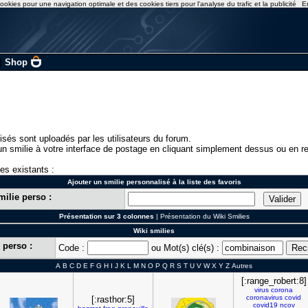
ookies pour une navigation optimale et des cookies tiers pour l'analyse du trafic et la publicité
E
|
Shop
isés sont uploadés par les utilisateurs du forum.
n smilie à votre interface de postage en cliquant simplement dessus ou en re
ies existants :
Ajouter un smilie personnalisé à la liste des favoris
milie perso :
Présentation sur 3 colonnes
|
Présentation du Wiki Smilies
Wiki smilies
 perso :
Code :
ou Mot(s) clé(s) :
A
B
C
D
E
F
G
H
I
J
K
L
M
N
O
P
Q
R
S
T
U
V
W
X
Y
Z
Autres
[:range_robert:8]
virus
corona
coronavirus
covid
[:rasthor:5]
covid19
ncov