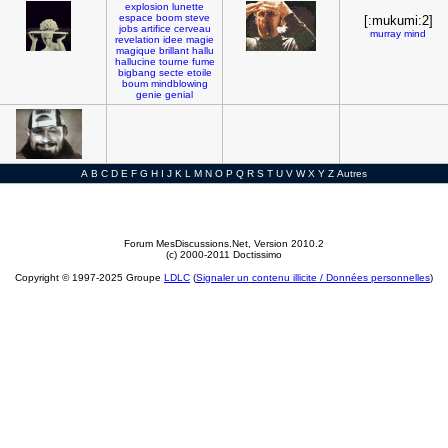
explosion
lunette
espace
boom
steve
[:mukumi:2]
jobs
artifice
cerveau
murray
mind
revelation
idee
magie
magique
brillant
hallu
hallucine
tourne
fume
bigbang
secte
etoile
boum
mindblowing
genie
genial
A
B
C
D
E
F
G
H
I
J
K
L
M
N
O
P
Q
R
S
T
U
V
W
X
Y
Z
Autres
Forum MesDiscussions.Net
, Version 2010.2
(c) 2000-2011 Doctissimo
Copyright © 1997-2025 Groupe
LDLC
(
Signaler un contenu illicite / Données personnelles
)