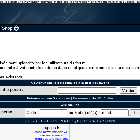
ookies pour une navigation optimale et des cookies tiers pour l'analyse du trafic et la publicité
E
|
Shop
isés sont uploadés par les utilisateurs du forum.
n smilie à votre interface de postage en cliquant simplement dessus ou en re
ies existants :
Ajouter un smilie personnalisé à la liste des favoris
milie perso :
Présentation sur 3 colonnes
|
Présentation du Wiki Smilies
Wiki smilies
 perso :
Code :
ou Mot(s) clé(s) :
A
B
C
D
E
F
G
H
I
J
K
L
M
N
O
P
Q
R
S
T
U
V
W
X
Y
Z
Autres
[:apges:5]
mind
blown
mindblown
univers
science
mindfuck
tete
main
eric