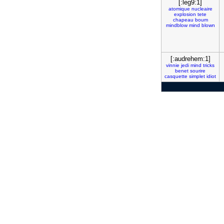
[:leg9:1]
atomique
nucleaire
explosion
tete
chapeau
boum
mindblow
mind
blown
[:audrehem:1]
vinnie
jedi
mind
tricks
benet
sourire
casquette
simplet
idiot