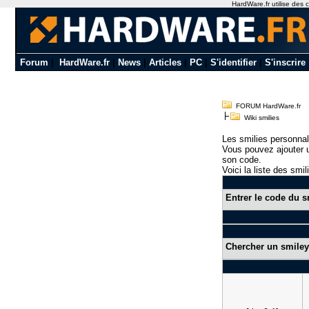
HardWare.fr utilise des c
Forum
|
HardWare.fr
|
News
|
Articles
|
PC
|
S'identifier
|
S'inscrire
FORUM HardWare.fr
Wiki smilies
Les smilies personnal
Vous pouvez ajouter u
son code.
Voici la liste des smil
Entrer le code du s
Chercher un smiley