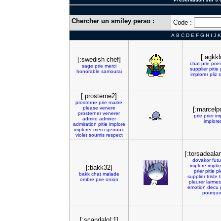
Chercher un smiley perso :
Code :
A
B
C
D
E
F
G
H
I
J
K
[:agkkl
[:swedish chef]
chat
prie
prier
sage
prie
merci
supplier
pitie
honorable
samourai
implorer
pliz
s
[:prosterne2]
prosterne
prie
maitre
please
venere
[:marcelpo
prosterner
venerer
prie
prier
im
admire
admirer
implore
admiration
pitie
implore
implorer
merci
genoux
violet
soumis
respect
[:torsadeala
dovakor
fut
implore
implor
[:bakk32]
prier
pitie
pl
bakk
chat
malade
supplier
triste
t
ombre
prie
onion
pleurer
larmes
emotion
decu
pourquo
[:scandalol:1]