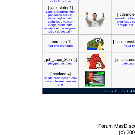
inchallah
cetrio
[:jack slater:1]
pape
phil
philou
xbox
[:cosmole
prie
amen
alleluia
religion
eglise
catho
maradona
foo
catholique
vatican
dieu
jesus
co
clerge
pretre
cure
drogue
prie
moine
eveque
religieux
pieux
devot
saint
[:coroners:1]
[:paulie esst
frog
prie
grenouille
Praud
pr
[:jeff_cope_2027:1]
[:misssardo
phryge
prie
priere
blobcat
p
[:hooland:4]
sainte
climatisation
clim
risitas
chaleur
canicule
prie
A
B
C
D
E
F
G
H
I
J
K
Forum MesDiscu
(c) 20