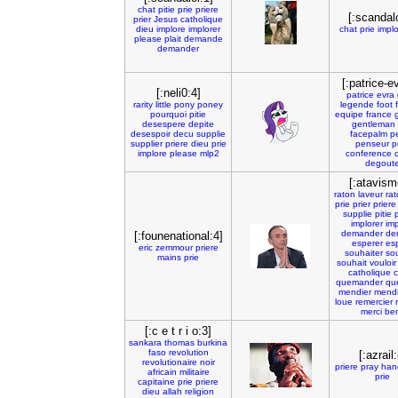
chat
pitie
prie
priere
[:scandalo
prier
Jesus
catholique
dieu
implore
implorer
chat
prie
impl
please
plait
demande
demander
[:patrice-e
[:neli0:4]
patrice
evra
rarity
little
pony
poney
legende
foot
pourquoi
pitie
equipe
france
desespere
depite
gentleman
desespoir
decu
supplie
facepalm
p
supplier
priere
dieu
prie
penseur
p
implore
please
mlp2
conference
degout
[:atavism
raton
laveur
rat
prie
prier
priere
supplie
pitie
implorer
imp
demander
de
[:founenational:4]
esperer
es
eric
zemmour
priere
souhaiter
so
mains
prie
souhait
vouloir
catholique
quemander
qu
mendier
mend
loue
remercier
merci
ben
[:c e t r i o:3]
sankara
thomas
burkina
faso
revolution
[:azrail:
revolutionaire
noir
priere
pray
han
africain
militaire
prie
capitaine
prie
priere
dieu
allah
religion