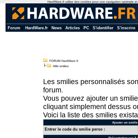
HardWare.fr utilise des cookies pour une navigation optimale et de
Forum
|
HardWare.fr
|
News
|
Articles
|
PC
|
S'identifier
|
S'inscrire
FORUM HardWare.fr
Wiki smilies
Les smilies personnalisés sont
forum.
Vous pouvez ajouter un smilie
cliquant simplement dessus ou
Voici la liste des smilies exista
Ajouter un smilie
Entrer le code du smilie perso :
Présentation sur 3