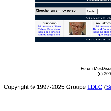
Chercher un smiley perso :
Code :
A
B
C
D
E
F
G
H
I
J
K
[:dunngeon]
[:sexualrom
Eric
Awesome
Show
Eric
Awesom
Richard
Dunn
vieux
Richard
Dunn
v
papi
pepe
lunettes
pepe
lunettes
langue
fatigue
lent
quoi
suspi
A
B
C
D
E
F
G
H
I
J
K
Forum MesDiscu
(c) 20
Copyright © 1997-2025 Groupe
LDLC
(
S