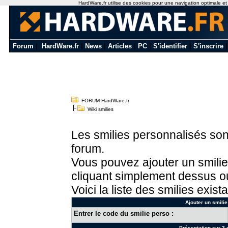
HardWare.fr utilise des cookies pour une navigation optimale et de
Forum
|
HardWare.fr
|
News
|
Articles
|
PC
|
S'identifier
|
S'inscrire
FORUM HardWare.fr
Wiki smilies
Les smilies personnalisés sont
forum.
Vous pouvez ajouter un smilie
cliquant simplement dessus ou
Voici la liste des smilies exista
Ajouter un smilie
Entrer le code du smilie perso :
Présentation sur 3