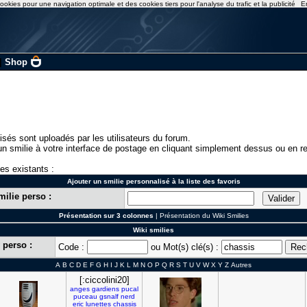
ookies pour une navigation optimale et des cookies tiers pour l'analyse du trafic et la publicité
E
|
Shop
isés sont uploadés par les utilisateurs du forum.
n smilie à votre interface de postage en cliquant simplement dessus ou en re
ies existants :
Ajouter un smilie personnalisé à la liste des favoris
milie perso :
Présentation sur 3 colonnes
|
Présentation du Wiki Smilies
Wiki smilies
 perso :
Code :
ou Mot(s) clé(s) :
A
B
C
D
E
F
G
H
I
J
K
L
M
N
O
P
Q
R
S
T
U
V
W
X
Y
Z
Autres
[:ciccolini20]
anges
gardiens
pucal
puceau
gsnalf
nerd
eric
lunettes
chassis