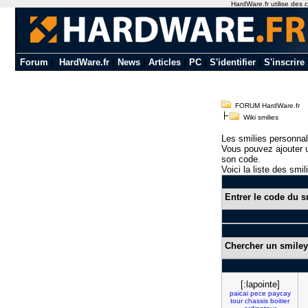
HardWare.fr utilise des c
Forum
|
HardWare.fr
|
News
|
Articles
|
PC
|
S'identifier
|
S'inscrire
FORUM HardWare.fr
Wiki smilies
Les smilies personnal
Vous pouvez ajouter u
son code.
Voici la liste des smil
Entrer le code du s
Chercher un smiley
[:lapointe]
paicai
pece
paycay
tour
chassis
boitier