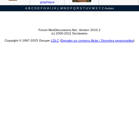
graphique
A
B
C
D
E
F
G
H
I
J
K
L
M
N
O
P
Q
R
S
T
U
V
W
X
Y
Z
Autres
Forum MesDiscussions.Net
, Version 2010.2
(c) 2000-2011 Doctissimo
Copyright © 1997-2025 Groupe
LDLC
(
Signaler un contenu illicite / Données personnelles
)