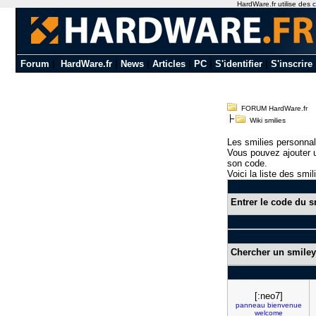
HardWare.fr utilise des c
Forum
|
HardWare.fr
|
News
|
Articles
|
PC
|
S'identifier
|
S'inscrire
FORUM HardWare.fr
Wiki smilies
Les smilies personnal
Vous pouvez ajouter u
son code.
Voici la liste des smil
Entrer le code du s
Chercher un smiley
[:neo7]
panneau
bienvenue
welcome