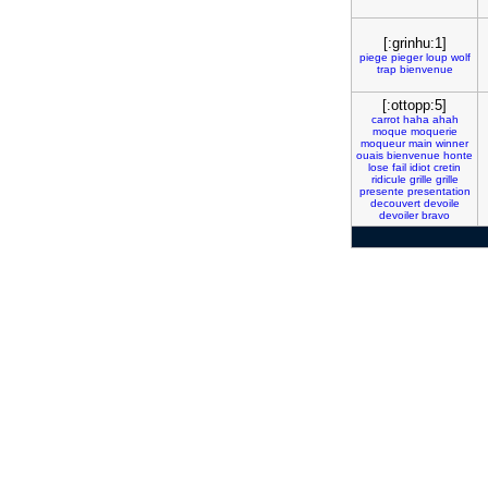
[:grinhu:1]
piege
pieger
loup
wolf
trap
bienvenue
[:ottopp:5]
carrot
haha
ahah
moque
moquerie
moqueur
main
winner
ouais
bienvenue
honte
lose
fail
idiot
cretin
ridicule
grille
grille
presente
presentation
decouvert
devoile
devoiler
bravo