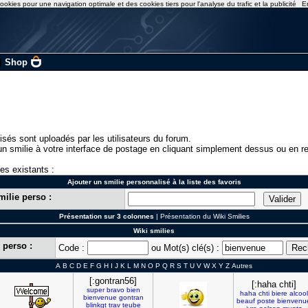
ookies pour une navigation optimale et des cookies tiers pour l'analyse du trafic et la publicité
E
|
Shop
isés sont uploadés par les utilisateurs du forum.
n smilie à votre interface de postage en cliquant simplement dessus ou en re
ies existants :
Ajouter un smilie personnalisé à la liste des favoris
milie perso :
Présentation sur 3 colonnes
|
Présentation du Wiki Smilies
Wiki smilies
 perso :
Code :
ou Mot(s) clé(s) :
A
B
C
D
E
F
G
H
I
J
K
L
M
N
O
P
Q
R
S
T
U
V
W
X
Y
Z
Autres
[:gontran56]
[:haha chti]
super
bravo
bien
haha
chti
biere
alcool
bienvenue
gontran
beauf
poste
bienvenu
blinkgt
trav
teube