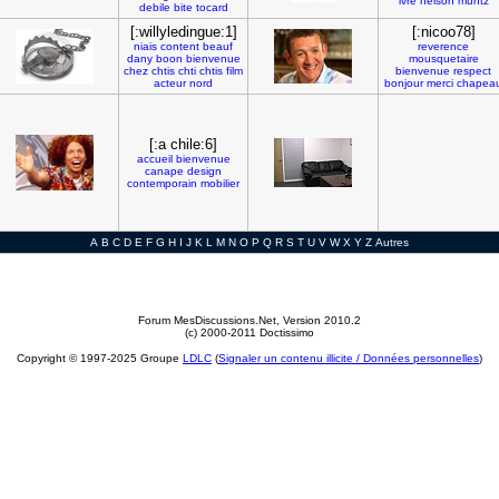
ivre
nelson
muntz
debile
bite
tocard
[:willyledingue:1]
[:nicoo78]
niais
content
beauf
reverence
dany
boon
bienvenue
mousquetaire
chez
chtis
chti
chtis
film
bienvenue
respect
acteur
nord
bonjour
merci
chapea
[:a chile:6]
accueil
bienvenue
canape
design
contemporain
mobilier
A
B
C
D
E
F
G
H
I
J
K
L
M
N
O
P
Q
R
S
T
U
V
W
X
Y
Z
Autres
Forum MesDiscussions.Net
, Version 2010.2
(c) 2000-2011 Doctissimo
Copyright © 1997-2025 Groupe
LDLC
(
Signaler un contenu illicite / Données personnelles
)