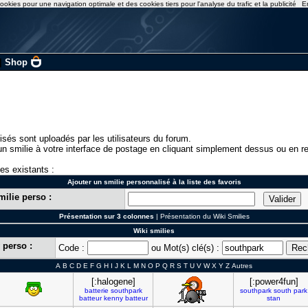
ookies pour une navigation optimale et des cookies tiers pour l'analyse du trafic et la publicité
E
|
Shop
isés sont uploadés par les utilisateurs du forum.
n smilie à votre interface de postage en cliquant simplement dessus ou en re
ies existants :
Ajouter un smilie personnalisé à la liste des favoris
milie perso :
Présentation sur 3 colonnes
|
Présentation du Wiki Smilies
Wiki smilies
 perso :
Code :
ou Mot(s) clé(s) :
A
B
C
D
E
F
G
H
I
J
K
L
M
N
O
P
Q
R
S
T
U
V
W
X
Y
Z
Autres
[:halogene]
[:power4fun]
batterie
southpark
southpark
south
park
batteur
kenny
batteur
stan