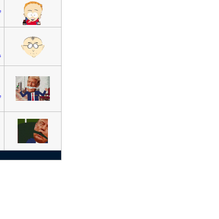
e
s
e