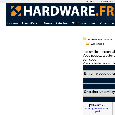
HardWare.fr utilise des c
Forum
|
HardWare.fr
|
News
|
Articles
|
PC
|
S'identifier
|
S'inscrire
FORUM HardWare.fr
Wiki smilies
Les smilies personnal
Vous pouvez ajouter u
son code.
Voici la liste des smil
Entrer le code du s
Chercher un smiley
[:sawam22]
southpark
kyle
south
park