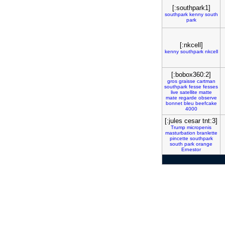
[:southpark1]
southpark
kenny
south
park
[:nkcell]
kenny
southpark
nkcell
[:bobox360:2]
gros
graisse
cartman
southpark
fesse
fesses
live
satellite
matte
mate
regarde
observe
bonnet
bleu
beefcake
4000
[:jules cesar tnt:3]
Trump
micropenis
masturbation
branlette
pincette
southpark
south
park
orange
Ernestor