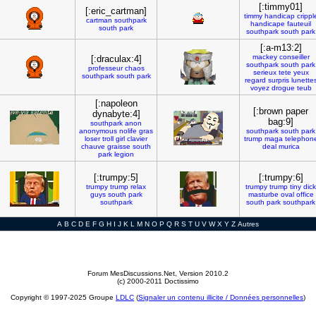
[:timmy01]
[:eric_cartman]
timmy
handicap
crippl
cartman
southpark
handicape
fauteuil
south
park
southpark
south
park
[:a-m13:2]
mackey
conseiller
[:draculax:4]
southpark
south
park
professeur
chaos
serieux
tete
yeux
southpark
south
park
regard
surpris
lunette
voyez
drogue
teub
[:napoleon
[:brown paper
dynabyte:4]
bag:9]
southpark
anon
anonymous
nolife
gras
southpark
south
park
loser
troll
girl
clavier
trump
maga
telephon
chauve
graisse
south
deal
murica
park
legion
[:trumpy:5]
[:trumpy:6]
trumpy
trump
relax
trumpy
trump
tiny
dick
guys
south
park
masturbe
oval
office
southpark
south
park
southpark
A
B
C
D
E
F
G
H
I
J
K
L
M
N
O
P
Q
R
S
T
U
V
W
X
Y
Z
Autres
Forum MesDiscussions.Net
, Version 2010.2
(c) 2000-2011 Doctissimo
Copyright © 1997-2025 Groupe
LDLC
(
Signaler un contenu illicite / Données personnelles
)