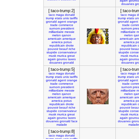
again
gourou
douanes
gr
[:taco-trump:2]
[:taco-tru
taco
maga
donald
taco
maga
d
trump
etats
unis
tariffs
trump
etats
un
gronald
agent
orange
gronald
agent
trade
commerce
trade
comm
surnom
president
surnom
pres
milliardaire
messie
milliardaire
m
melon
qanon
melon
qa
americain
amerique
americain
am
america
potus
america
po
republicain
droite
republicain
pouvoir
beauf
riche
pouvoir
beau
stupide
conservateur
stupide
conse
musk
murica
great
musk
murica
again
gourou
taxes
again
gourou
douanes
gronald
douanes
gr
[:taco-trump:5]
[:taco-tru
taco
maga
donald
taco
maga
d
trump
etats
unis
tariffs
trump
etats
un
gronald
agent
orange
gronald
agent
trade
commerce
trade
comm
surnom
president
surnom
pres
milliardaire
messie
milliardaire
m
melon
qanon
melon
qa
americain
amerique
americain
am
america
potus
america
po
republicain
droite
republicain
pouvoir
beauf
riche
pouvoir
beau
stupide
conservateur
stupide
conse
musk
murica
great
musk
murica
again
gourou
taxes
again
gourou
douanes
gronald
face
douanes
gron
malade
malade
[:taco-trump:8]
taco
maga
donald
trump
etats
unis
tariffs