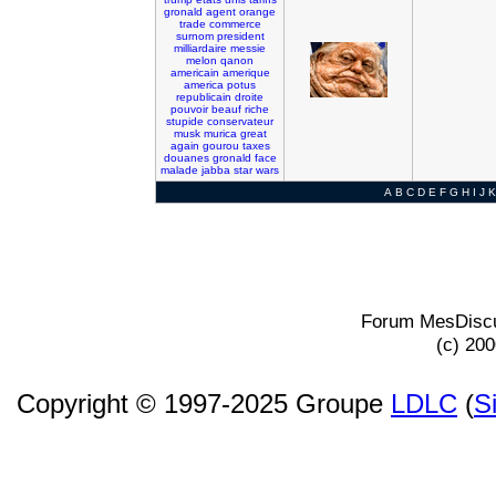
gronald
agent
orange
trade
commerce
surnom
president
milliardaire
messie
melon
qanon
americain
amerique
america
potus
republicain
droite
pouvoir
beauf
riche
stupide
conservateur
musk
murica
great
again
gourou
taxes
douanes
gronald
face
malade
jabba
star
wars
A
B
C
D
E
F
G
H
I
J
K
Forum MesDiscu
(c) 20
Copyright © 1997-2025 Groupe
LDLC
(
S