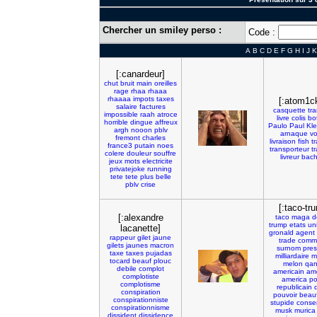
Chercher un smiley perso :
Code :
A
B
C
D
E
F
G
H
I
J
K
[:canardeur]
chut
bruit
main
oreilles
rage
rhaa
rhaaa
rhaaaa
impots
taxes
[:atom1c
salaire
factures
casquette
tr
impossible
raah
atroce
livre
colis
bo
horrible
dingue
affreux
Paulo
Paul
Kl
argh
nooon
pblv
arnaque
vo
fremont
charles
livraison
fish
t
france3
putain
noes
transporteur
t
colere
douleur
souffre
livreur
bach
jeux
mots
electricite
privatejoke
running
tete
tete
plus
belle
pblv
crise
[:taco-tr
[:alexandre
taco
maga
d
trump
etats
un
lacanette]
gronald
agent
rappeur
gilet
jaune
trade
comm
gilets
jaunes
macron
surnom
pres
taxe
taxes
pujadas
milliardaire
m
tocard
beauf
plouc
melon
qa
debile
complot
americain
am
complotiste
america
po
complotisme
republicain
conspiration
pouvoir
beau
conspirationniste
stupide
conse
conspirationnisme
musk
murica
dissident
dissidence