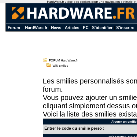
HardWare.fr utilise des cookies pour une navigation optimale et de
Forum
|
HardWare.fr
|
News
|
Articles
|
PC
|
S'identifier
|
S'inscrire
FORUM HardWare.fr
Wiki smilies
Les smilies personnalisés sont
forum.
Vous pouvez ajouter un smilie
cliquant simplement dessus ou
Voici la liste des smilies exista
Ajouter un smilie
Entrer le code du smilie perso :
Présentation sur 3