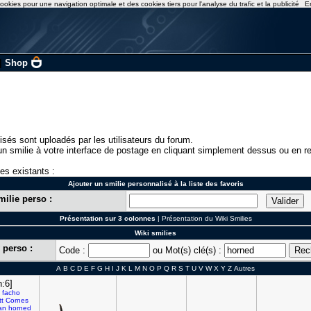
ookies pour une navigation optimale et des cookies tiers pour l'analyse du trafic et la publicité
E
|
Shop
isés sont uploadés par les utilisateurs du forum.
n smilie à votre interface de postage en cliquant simplement dessus ou en re
ies existants :
Ajouter un smilie personnalisé à la liste des favoris
milie perso :
Présentation sur 3 colonnes
|
Présentation du Wiki Smilies
Wiki smilies
 perso :
Code :
ou Mot(s) clé(s) :
A
B
C
D
E
F
G
H
I
J
K
L
M
N
O
P
Q
R
S
T
U
V
W
X
Y
Z
Autres
n:6]
facho
t
Cornes
an
horned