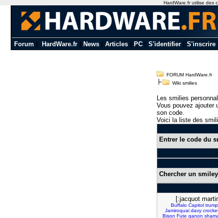
HardWare.fr utilise des c
Forum
|
HardWare.fr
|
News
|
Articles
|
PC
|
S'identifier
|
S'inscrire
FORUM HardWare.fr
Wiki smilies
Les smilies personnal
Vous pouvez ajouter u
son code.
Voici la liste des smil
Entrer le code du s
Chercher un smiley
[:jacquot marti
Buffalo
Capitol
trump
Jamiroquai
davy
crocket
Bison
Fute
qanon
sham