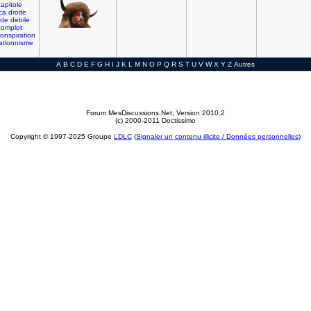
apitole
ca
droite
ide
debile
complot
onspiration
ationnisme
A
B
C
D
E
F
G
H
I
J
K
L
M
N
O
P
Q
R
S
T
U
V
W
X
Y
Z
Autres
Forum MesDiscussions.Net
, Version 2010.2
(c) 2000-2011 Doctissimo
Copyright © 1997-2025 Groupe
LDLC
(
Signaler un contenu illicite / Données personnelles
)