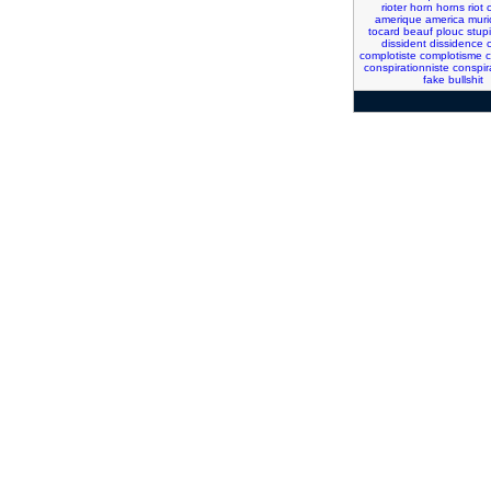
rioter
horn
horns
riot
c
amerique
america
muri
tocard
beauf
plouc
stup
dissident
dissidence
complotiste
complotisme
c
conspirationniste
conspir
fake
bullshit