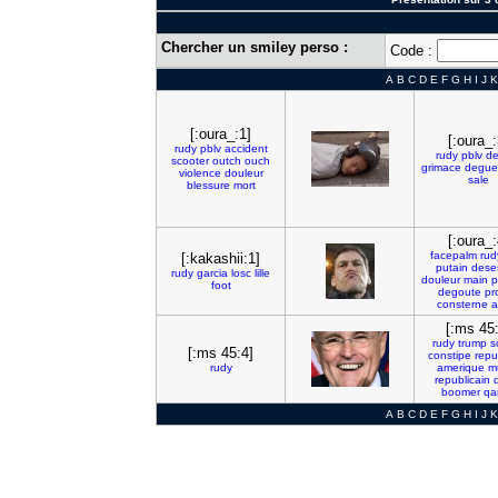
Chercher un smiley perso :
Code :
A
B
C
D
E
F
G
H
I
J
K
[:oura_:1]
[:oura_:
rudy
pblv
accident
rudy
pblv
de
scooter
outch
ouch
grimace
degue
violence
douleur
sale
blessure
mort
[:oura_:
facepalm
rud
[:kakashii:1]
putain
dese
rudy
garcia
losc
lille
douleur
main
p
foot
degoute
pr
consterne
a
[:ms 45
rudy
trump
s
[:ms 45:4]
constipe
repu
rudy
amerique
m
republicain
boomer
qa
A
B
C
D
E
F
G
H
I
J
K