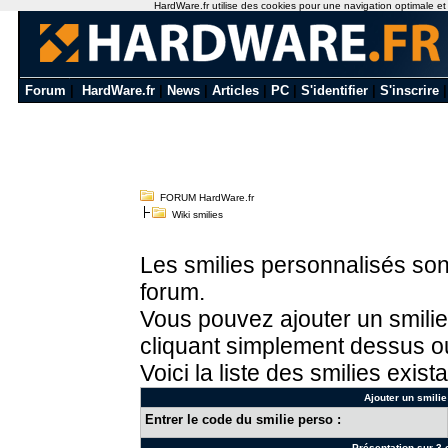
HardWare.fr utilise des cookies pour une navigation optimale et de
Forum
|
HardWare.fr
|
News
|
Articles
|
PC
|
S'identifier
|
S'inscrire
FORUM HardWare.fr
Wiki smilies
Les smilies personnalisés sont
forum.
Vous pouvez ajouter un smilie
cliquant simplement dessus ou
Voici la liste des smilies exista
Ajouter un smilie
Entrer le code du smilie perso :
Présentation sur 3