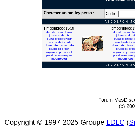
Chercher un smiley perso :
Code :
A
B
C
D
E
F
G
H
I
J
K
[:moonblood15:3]
[:moonblood1
donald
trump
boris
donald
trump
bo
johnson
dumb
johnson
dum
dumber
carrey
jeff
dumber
carrey
daniels
idiot
idiots
daniels
idiot
idi
abruti
abrutis
stupide
abruti
abrutis
stu
stupides
brexit
stupides
brexi
royaume
president
royaume
presid
presidents
trumper
presidents
trum
moonblood
moonblood
A
B
C
D
E
F
G
H
I
J
K
Forum MesDiscu
(c) 20
Copyright © 1997-2025 Groupe
LDLC
(
S