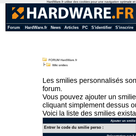
HardWare.fr utilise des cookies pour une navigation optimale et de
Forum
|
HardWare.fr
|
News
|
Articles
|
PC
|
S'identifier
|
S'inscrire
FORUM HardWare.fr
Wiki smilies
Les smilies personnalisés sont
forum.
Vous pouvez ajouter un smilie
cliquant simplement dessus ou
Voici la liste des smilies exista
Ajouter un smilie
Entrer le code du smilie perso :
Présentation sur 3