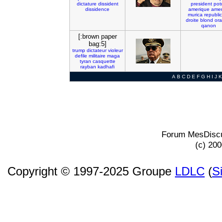
dictature
dissident
president
pot
dissidence
amerique
amer
murica
republi
droite
blond
or
qanon
[:brown paper
bag:5]
trump
dictateur
violeur
defile
militaire
maga
tyran
casquette
rayban
kadhafi
A
B
C
D
E
F
G
H
I
J
K
Forum MesDiscu
(c) 20
Copyright © 1997-2025 Groupe
LDLC
(
S