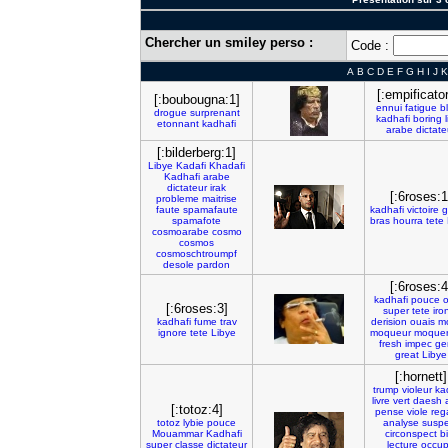
Chercher un smiley perso :
Code :
A
B
C
D
E
F
G
H
I
J
K
[:empificator
[:boubougna:1]
ennui
fatigue
b
drogue
surprenant
kadhafi
boring
etonnant
kadhafi
arabe
dictate
[:bilderberg:1]
Libye
Kadafi
Khadafi
Kadhafi
arabe
dictateur
irak
[:6roses:1
probleme
maitrise
faute
spamafaute
kadhafi
victoire
g
spamafote
bras
hourra
tete
cosmoarabe
cosmo
cosmos
cosmoschtroumpf
desole
pardon
[:6roses:4
kadhafi
pouce
o
[:6roses:3]
super
tete
iro
kadhafi
fume
trav
derision
ouais
m
ignore
tete
Libye
moqueur
moque
fresh
impec
ge
great
Libye
[:hornett]
trump
violeur
ka
livre
vert
daesh
[:totoz:4]
pense
viole
reg
totoz
lybie
pouce
analyse
suspe
Mouammar
Kadhafi
circonspect
bi
super
classe
dictateur
lecture
occu