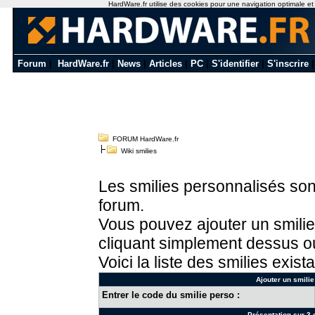
HardWare.fr utilise des cookies pour une navigation optimale et de
Forum
|
HardWare.fr
|
News
|
Articles
|
PC
|
S'identifier
|
S'inscrire
FORUM HardWare.fr
Wiki smilies
Les smilies personnalisés sont
forum.
Vous pouvez ajouter un smilie
cliquant simplement dessus ou
Voici la liste des smilies exista
Ajouter un smilie
Entrer le code du smilie perso :
Présentation sur 3