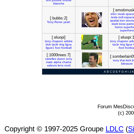
snif
poudre
tourbe
blanche
[:emotimusk
elon
musk
space
tesla
troll
espac
[:bubbs:2]
spatial
iron
ironm
Tony
Romo
yeah
stark
boss
patro
heros
superh
superhero
[:eluopi]
[:eluopi:1
tony
chapron
arbitre
tony
chapron
arb
kick
tacle
ring
ligue
tacle
ring
ligue
ligue1
foot
football
foot
footbal
[:1000trees:7]
[:somberlain0
vairelles
daron
tony
tony
thai
kick
b
male
alpha
chaine
blessure
valeurs
lens
nord
A
B
C
D
E
F
G
H
I
J
K
Forum MesDiscu
(c) 20
Copyright © 1997-2025 Groupe
LDLC
(
S