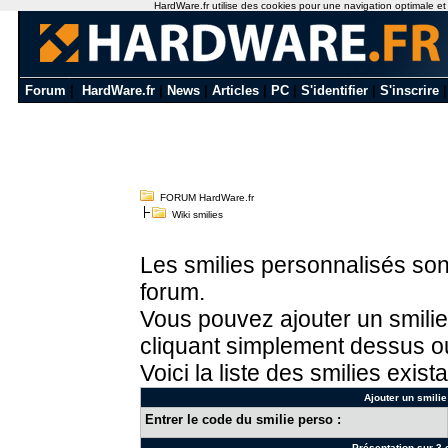
HardWare.fr utilise des cookies pour une navigation optimale et de
Forum
|
HardWare.fr
|
News
|
Articles
|
PC
|
S'identifier
|
S'inscrire
FORUM HardWare.fr
Wiki smilies
Les smilies personnalisés sont
forum.
Vous pouvez ajouter un smilie
cliquant simplement dessus ou
Voici la liste des smilies exista
Ajouter un smilie
Entrer le code du smilie perso :
Présentation sur 3