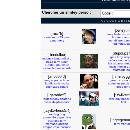
Chercher un smiley perso :
Code :
A
B
C
D
E
F
G
H
I
J
K
[:eneytihi
[:mx75]
tony
lanta
moun
cartman
mx75
perv
honneur
anto
cauet
tony
moundir
gendar
fort
musculat
[:dupdup17
[:tendulkar]
gros
tony
simp
moundir
lanta
militaire
mafia
arnaque
q
papa
tony
tueur
lait
tabasse
embr
100000
pourriture
maire
homer
d
escroc
femme
racaille
matraque
ba
[:m3e30:3]
[:smileygg
tony
soprano
boss
gerard
cousin
famille
serie
mafia
suresnes
putois
chef
capo
cigare
gege
tony
[:gerardo:5]
[:swilver:
football
tony
sparano
toni
tony
nadal
miami
dolphins
rush
troll
[:cyd1vhess5:4]
sadfrog
frog
grenouille
pepe
triste
[:tigregenou
scarface
tony
montana
antonio
tony
monta
drogue
coke
cocaine