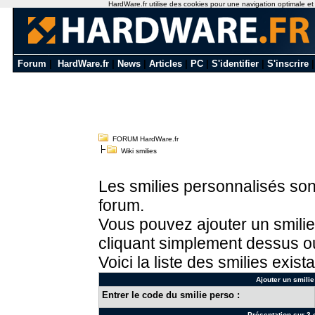
HardWare.fr utilise des cookies pour une navigation optimale et de
Forum
|
HardWare.fr
|
News
|
Articles
|
PC
|
S'identifier
|
S'inscrire
FORUM HardWare.fr
Wiki smilies
Les smilies personnalisés sont
forum.
Vous pouvez ajouter un smilie
cliquant simplement dessus ou
Voici la liste des smilies exista
Ajouter un smilie
Entrer le code du smilie perso :
Présentation sur 3