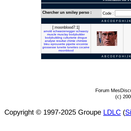
Chercher un smiley perso :
Code :
A
B
C
D
E
F
G
H
I
J
K
[:moonblood7:1]
arnold
schwarzenegger
schwarzy
muscle
musclay
bodybuilder
bodybuilding
culturisme
drogue
analyse
resultat
chimie
chimiste
bleu
eprouvette
pipette
enceinte
grossesse
lunette
lunettes
cocaine
moonblood
A
B
C
D
E
F
G
H
I
J
K
Forum MesDiscu
(c) 20
Copyright © 1997-2025 Groupe
LDLC
(
S