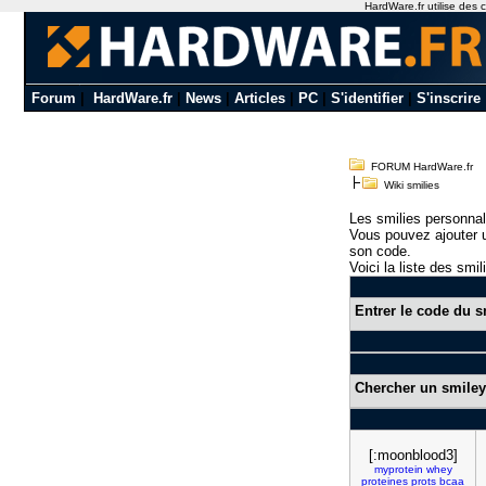
HardWare.fr utilise des c
Forum
|
HardWare.fr
|
News
|
Articles
|
PC
|
S'identifier
|
S'inscrire
FORUM HardWare.fr
Wiki smilies
Les smilies personnal
Vous pouvez ajouter u
son code.
Voici la liste des smil
Entrer le code du s
Chercher un smiley
[:moonblood3]
myprotein
whey
proteines
prots
bcaa