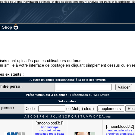
ookies pour une navigation optimale et des cookies tiers pour l'analyse du trafic et la publicité
E
|
Shop
isés sont uploadés par les utilisateurs du forum.
n smilie à votre interface de postage en cliquant simplement dessus ou en re
ies existants :
Ajouter un smilie personnalisé à la liste des favoris
milie perso :
Présentation sur 3 colonnes
|
Présentation du Wiki Smilies
Wiki smilies
 perso :
Code :
ou Mot(s) clé(s) :
A
B
C
D
E
F
G
H
I
J
K
L
M
N
O
P
Q
R
S
T
U
V
W
X
Y
Z
Autres
[:moonblood3:1]
[:moonblood3:2]
Tibo
Inshape
myprotein
whey
nutrimuscle
whey
proteines
prots
bcaa
proteines
prots
bcaa