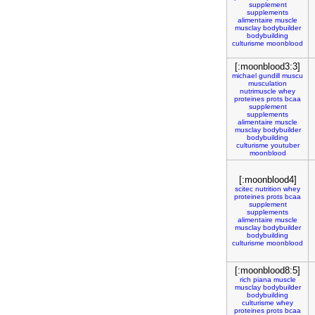
supplement
supplements
alimentaire
muscle
musclay
bodybuilder
bodybuilding
culturisme
moonblood
[:moonblood3:3]
michael
gundill
muscu
musculation
nutrimuscle
whey
proteines
prots
bcaa
supplement
supplements
alimentaire
muscle
musclay
bodybuilder
bodybuilding
culturisme
youtuber
moonblood
[:moonblood4]
scitec
nutrition
whey
proteines
prots
bcaa
supplement
supplements
alimentaire
muscle
musclay
bodybuilder
bodybuilding
culturisme
moonblood
[:moonblood8:5]
rich
piana
muscle
musclay
bodybuilder
bodybuilding
culturisme
whey
proteines
prots
bcaa