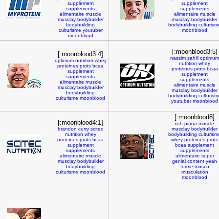
supplement
supplement
supplements
supplements
alimentaire
muscle
alimentaire
muscle
musclay
bodybuilder
musclay
bodybuilder
bodybuilding
bodybuilding
culturism
culturisme
youtuber
moonblood
moonblood
[:moonblood3:5]
[:moonblood3:4]
nassim
sahili
optimum
optimum
nutrition
whey
nutrition
whey
proteines
prots
bcaa
proteines
prots
bcaa
supplement
supplement
supplements
supplements
alimentaire
muscle
alimentaire
muscle
musclay
bodybuilder
musclay
bodybuilder
bodybuilding
bodybuilding
culturism
culturisme
moonblood
youtuber
moonblood
[:moonblood8]
[:moonblood4:1]
rich
piana
muscle
brandon
curry
scitec
musclay
bodybuilder
nutrition
whey
bodybuilding
culturism
proteines
prots
bcaa
whey
proteines
prots
supplement
bcaa
supplement
supplements
supplements
alimentaire
muscle
alimentaire
super
musclay
bodybuilder
genial
content
yeah
bodybuilding
forme
muscu
culturisme
moonblood
musculation
moonblood