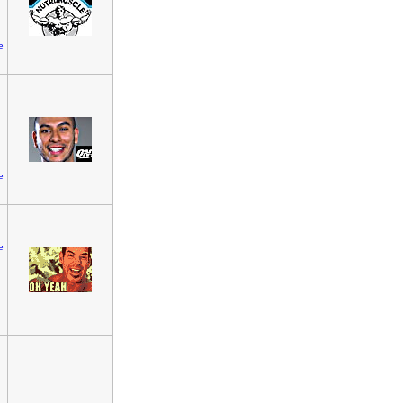
e
e
e