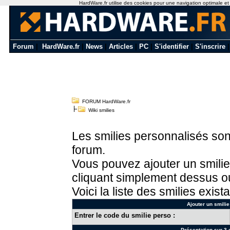
HardWare.fr utilise des cookies pour une navigation optimale et de
Forum
|
HardWare.fr
|
News
|
Articles
|
PC
|
S'identifier
|
S'inscrire
FORUM HardWare.fr
Wiki smilies
Les smilies personnalisés sont
forum.
Vous pouvez ajouter un smilie
cliquant simplement dessus ou
Voici la liste des smilies exista
Ajouter un smilie
Entrer le code du smilie perso :
Présentation sur 3