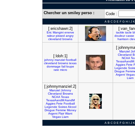
Chercher un smiley perso :
Code :
A
B
C
D
E
F
G
H
I
J
K
[:ericshawn:2]
[:van_fan
Eric
Mangini
enerve
tackle
tacle
b
raleur
pissed
angry
douleur
casse
cleveland
browns
harrison
cle
[:johnnyma
Manziel
Jo
Cleveland
B
[:ldoh:1]
NCAA
Te
johnny
manziel
football
TexasAandM
cleveland
browns
texas
Aggies
Fete
F
dommage
fail
loupe
Legende
Soir
rate
micro
Drogue
Femm
Argent
Vegas
Liam
[:johnnymanziel:2]
Manziel
Johnny
Cleveland
Browns
NCAA
Texas
TexasAandM
AandM
Aggies
Fete
Football
Legende
Soiree
Alcool
Drogue
Femme
Money
Argent
Flair
Want
Vegas
Liam
A
B
C
D
E
F
G
H
I
J
K