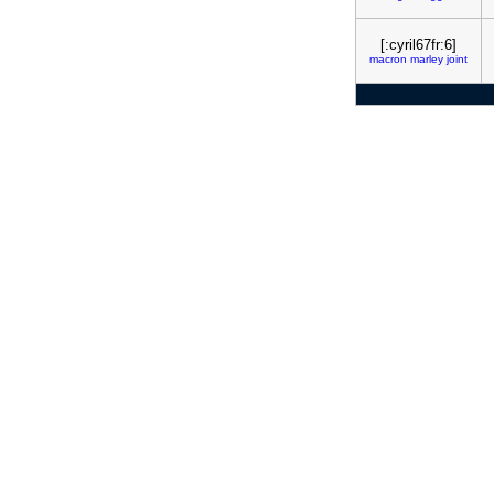
[:cyril67fr:6]
macron
marley
joint