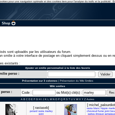
ookies pour une navigation optimale et des cookies tiers pour l'analyse du trafic et la publicité
E
|
Shop
isés sont uploadés par les utilisateurs du forum.
n smilie à votre interface de postage en cliquant simplement dessus ou en re
ies existants :
Ajouter un smilie personnalisé à la liste des favoris
milie perso :
Présentation sur 3 colonnes
|
Présentation du Wiki Smilies
Wiki smilies
 perso :
Code :
ou Mot(s) clé(s) :
A
B
C
D
E
F
G
H
I
J
K
L
M
N
O
P
Q
R
S
T
U
V
W
X
Y
Z
Autres
[:michel_palourdiot
[:rastaseb]
rasta
blanc
hippie
marle
petard
rasta
marley
chevreuil
fume
joint
beu
joint
sativa
drogue
jamaiqu