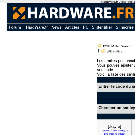
HardWare.fr utilise des c
Forum
|
HardWare.fr
|
News
|
Articles
|
PC
|
S'identifier
|
S'inscrire
FORUM HardWare.fr
Wiki smilies
Les smilies personnal
Vous pouvez ajouter u
son code.
Voici la liste des smil
Entrer le code du s
Chercher un smiley
[:kayro]
marley
fume
drogue
drogue
reggae