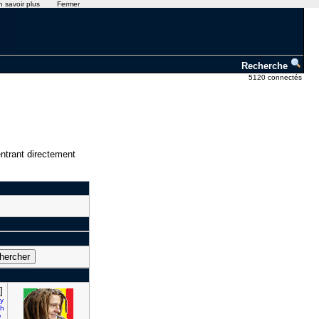
n savoir plus
Fermer
Recherche
5120 connectés
ntrant directement
]
y
h
e