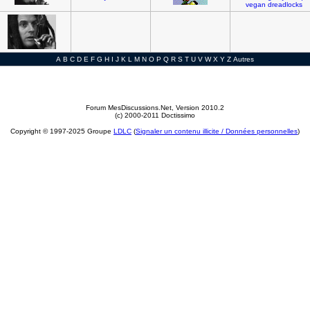
vegan
dreadlocks
A
B
C
D
E
F
G
H
I
J
K
L
M
N
O
P
Q
R
S
T
U
V
W
X
Y
Z
Autres
Forum MesDiscussions.Net
, Version 2010.2
(c) 2000-2011 Doctissimo
Copyright © 1997-2025 Groupe
LDLC
(
Signaler un contenu illicite / Données personnelles
)