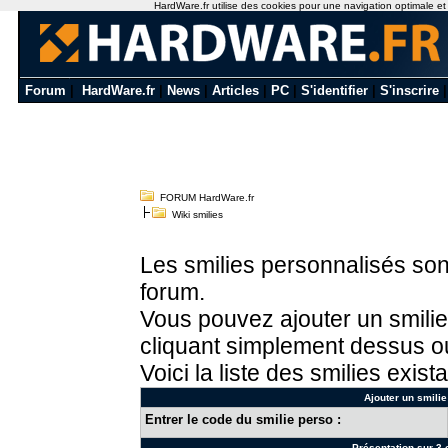
HardWare.fr utilise des cookies pour une navigation optimale et de
Forum
|
HardWare.fr
|
News
|
Articles
|
PC
|
S'identifier
|
S'inscrire
FORUM HardWare.fr
Wiki smilies
Les smilies personnalisés sont
forum.
Vous pouvez ajouter un smilie
cliquant simplement dessus ou
Voici la liste des smilies exista
Ajouter un smilie
Entrer le code du smilie perso :
Présentation sur 3