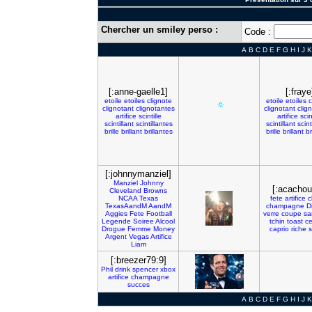
Chercher un smiley perso :
Code :
A
B
C
D
E
F
G
H
I
J
K
[:anne-gaelle1]
[:fraye
etoile
etoiles
clignote
etoile
etoiles
c
clignotant
clignotantes
clignotant
clig
artifice
scintille
artifice
scin
scintillant
scintillantes
scintillant
scint
brille
brillant
brillantes
brille
brillant
br
[:johnnymanziel]
Manziel
Johnny
[:acachou
Cleveland
Browns
NCAA
Texas
fete
artifice
TexasAandM
AandM
champagne
D
Aggies
Fete
Football
verre
coupe
sa
Legende
Soiree
Alcool
tchin
toast
ce
Drogue
Femme
Money
caprio
riche
s
Argent
Vegas
Artifice
Liam
[:breezer79:9]
Phil
drink
spencer
xbox
artifice
champagne
succes
A
B
C
D
E
F
G
H
I
J
K