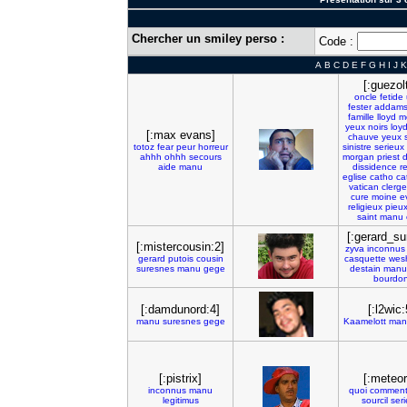
Chercher un smiley perso :
Code :
A
B
C
D
E
F
G
H
I
J
K
[:guezol
oncle
fetide
fester
addam
famille
lloyd
m
yeux
noirs
loy
[:max evans]
chauve
yeux
totoz
fear
peur
horreur
sinistre
serieux
ahhh
ohhh
secours
morgan
priest
d
aide
manu
dissidence
r
eglise
catho
ca
vatican
clerge
cure
moine
e
religieux
pieu
saint
manu
[:gerard_su
[:mistercousin:2]
zyva
inconnus
gerard
putois
cousin
casquette
wes
suresnes
manu
gege
destain
manu
bourdo
[:damdunord:4]
[:l2wic:
manu
suresnes
gege
Kaamelott
man
[:pistrix]
[:meteor
inconnus
manu
quoi
commen
legitimus
sourcil
ser