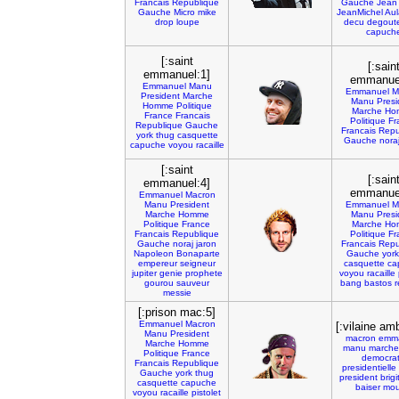
Francais
Republique
Gauche
Jean
Gauche
Micro
mike
JeanMichel
Aul
drop
loupe
decu
degout
capuch
[:saint
[:sain
emmanuel:1]
emmanuel
Emmanuel
Manu
Emmanuel
M
President
Marche
Manu
Presi
Homme
Politique
Marche
Ho
France
Francais
Politique
Fr
Republique
Gauche
Francais
Repu
york
thug
casquette
Gauche
nora
capuche
voyou
racaille
[:saint
[:sain
emmanuel:4]
emmanuel
Emmanuel
Macron
Manu
President
Emmanuel
M
Marche
Homme
Manu
Presi
Politique
France
Marche
Ho
Francais
Republique
Politique
Fr
Gauche
noraj
jaron
Francais
Repu
Napoleon
Bonaparte
Gauche
york
empereur
seigneur
casquette
ca
jupiter
genie
prophete
voyou
racaille
gourou
sauveur
bang
bastos
r
messie
[:prison mac:5]
Emmanuel
Macron
[:vilaine am
Manu
President
macron
emm
Marche
Homme
manu
marche
Politique
France
democra
Francais
Republique
presidentielle
Gauche
york
thug
president
brigi
casquette
capuche
baiser
mo
voyou
racaille
pistolet