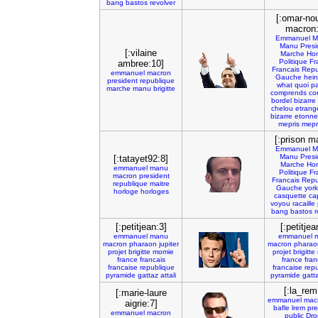
bang
bastos
revolver
[:omar-no
macron:
Emmanuel
M
Manu
Presi
[:vilaine
Marche
Ho
Politique
Fr
ambree:10]
Francais
Repu
emmanuel
macron
Gauche
hein
president
republique
what
quoi
p
marche
manu
brigitte
comprends
co
bordel
bizarre
chelou
etrang
bizarre
etonne
mepris
mepr
[:prison m
Emmanuel
M
Manu
Presi
[:tatayet92:8]
Marche
Ho
emmanuel
manu
Politique
Fr
macron
president
Francais
Repu
republique
maitre
Gauche
york
horloge
horloges
casquette
ca
voyou
racaille
bang
bastos
r
[:petitjean:3]
[:petitjea
emmanuel
manu
emmanuel
macron
pharaon
jupiter
macron
pharao
projet
brigitte
momie
projet
brigitte
france
francais
france
fran
francaise
republique
francaise
rep
pyramide
gattaz
attali
pyramide
gatt
[:la_rem
[:marie-laure
emmanuel
mac
aigrie:7]
bafle
lrem
pre
emmanuel
macron
public
Dr