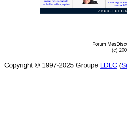
manu
vous
encule
campagne
ele
soleil
lunettes
jupiter
manu
20
A
B
C
D
E
F
G
H
I
J
K
Forum MesDiscu
(c) 20
Copyright © 1997-2025 Groupe
LDLC
(
S