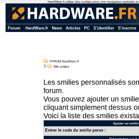
HardWare.fr utilise des cookies pour une navigation optimale et de
Forum
|
HardWare.fr
|
News
|
Articles
|
PC
|
S'identifier
|
S'inscrire
FORUM HardWare.fr
Wiki smilies
Les smilies personnalisés sont
forum.
Vous pouvez ajouter un smilie
cliquant simplement dessus ou
Voici la liste des smilies exista
Ajouter un smilie
Entrer le code du smilie perso :
Présentation sur 3